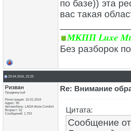
по базе)) эта ре
вас такая облас
_____________
МКПП Luxe Mul
Без разборок п
29.04.2016, 22:25
Ризван
Re: Внимание обра
Продвинутый
Регистрация: 10.01.2016
Адрес: 95
Автомобиль: LADA Vesta Сomfort
Цитата:
Возраст: 52
Сообщений: 1,753
Сообщение о