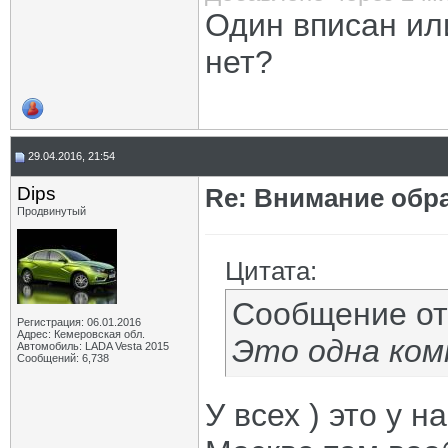
Один вписан ил
нет?
29.04.2016, 21:54
Dips
Re: Внимание обра
Продвинутый
Цитата:
Сообщение о
Регистрация: 06.01.2016
Адрес: Кемеровская обл.
Это одна ком
Автомобиль: LADA Vesta 2015
Сообщений: 6,738
У всех ) это у 