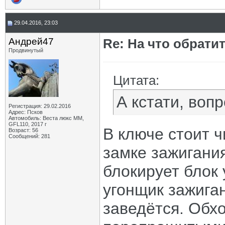
29.04.2016, 23:03
Андрей47
Re: На что обрати
Продвинутый
Цитата:
А кстати, воп
Регистрация: 29.02.2016
Адрес: Псков
Автомобиль: Веста люкс ММ,
GFL110, 2017 г
В ключе стоит ч
Возраст: 56
Сообщений: 281
замке зажигани
блокирует блок 
угонщик зажига
заведётся. Обх