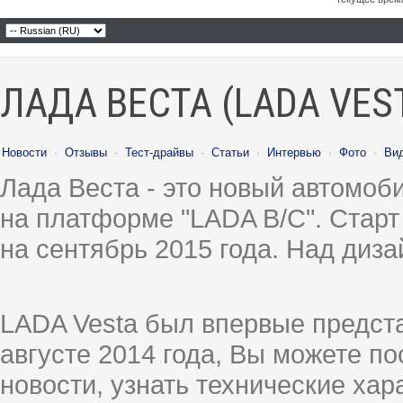
ЛАДА ВЕСТА (LADA VES
Новости
·
Отзывы
·
Тест-драйвы
·
Статьи
·
Интервью
·
Фото
·
Ви
Лада Веста - это новый автомо
на платформе "LADA B/C". Старт
на сентябрь 2015 года. Над диз
LADA Vesta был впервые предст
августе 2014 года, Вы можете п
новости, узнать технические ха