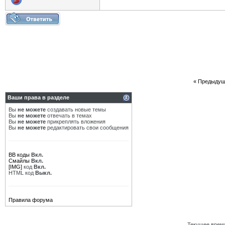
«
Предыдущ
Ваши права в разделе
Вы
не можете
создавать новые темы
Вы
не можете
отвечать в темах
Вы
не можете
прикреплять вложения
Вы
не можете
редактировать свои сообщения
BB коды
Вкл.
Смайлы
Вкл.
[IMG]
код
Вкл.
HTML код
Выкл.
Правила форума
Текущее врем