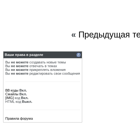
«
Предыдущая т
Ваши права в разделе
Вы
не можете
создавать новые темы
Вы
не можете
отвечать в темах
Вы
не можете
прикреплять вложения
Вы
не можете
редактировать свои сообщения
BB коды
Вкл.
Смайлы
Вкл.
[IMG]
код
Вкл.
HTML код
Выкл.
Правила форума