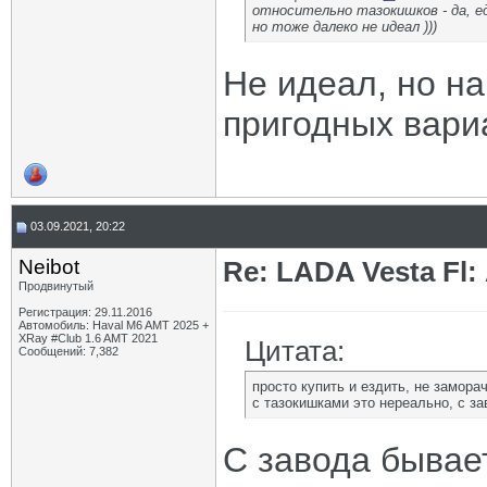
относительно тазокишков - да, 
но тоже далеко не идеал )))
Не идеал, но на
пригодных вари
03.09.2021, 20:22
Neibot
Re: LADA Vesta Fl
Продвинутый
Регистрация: 29.11.2016
Автомобиль: Haval M6 AMT 2025 +
XRay #Club 1.6 AMT 2021
Цитата:
Сообщений: 7,382
просто купить и ездить, не замора
с тазокишками это нереально, с з
С завода бывает