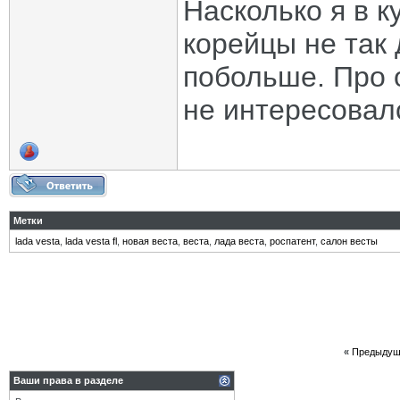
Насколько я в к
корейцы не так
побольше. Про 
не интересовалс
Метки
lada vesta
,
lada vesta fl
,
новая веста
,
веста
,
лада веста
,
роспатент
,
салон весты
«
Предыдущ
Ваши права в разделе