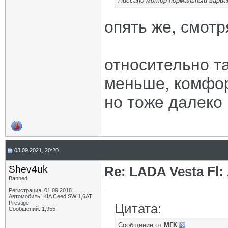
Ниссано-мотор нормальный вариа
опять же, смотр
относительно та
меньше, комфо
но тоже далеко 
03.09.2021, 20:20
Shev4uk
Re: LADA Vesta Fl
Banned
Регистрация: 01.09.2018
Автомобиль: KIA Ceed SW 1,6AT
Prestige
Цитата:
Сообщений: 1,955
Сообщение от
МГК