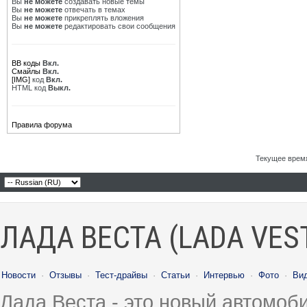
Вы
не можете
создавать новые темы
Вы
не можете
отвечать в темах
Вы
не можете
прикреплять вложения
Вы
не можете
редактировать свои сообщения
BB коды
Вкл.
Смайлы
Вкл.
[IMG]
код
Вкл.
HTML код
Выкл.
Правила форума
Текущее врем
ЛАДА ВЕСТА (LADA VES
Новости
·
Отзывы
·
Тест-драйвы
·
Статьи
·
Интервью
·
Фото
·
Ви
Лада Веста - это новый автомо