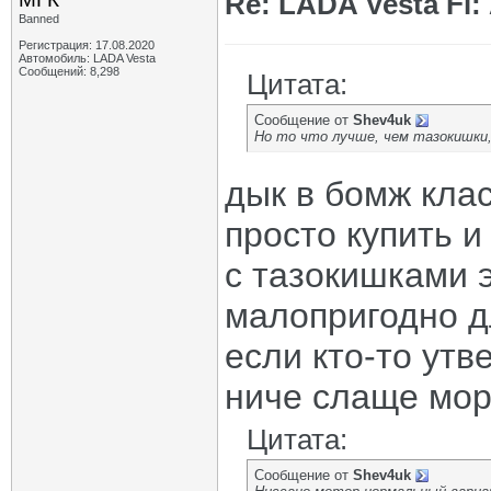
Re: LADA Vesta Fl
Banned
Регистрация: 17.08.2020
Автомобиль: LADA Vesta
Сообщений: 8,298
Цитата:
Сообщение от
Shev4uk
Но то что лучше, чем тазокишки,
дык в бомж клас
просто купить и
с тазокишками э
малопригодно д
если кто-то утв
ниче слаще мор
Цитата:
Сообщение от
Shev4uk