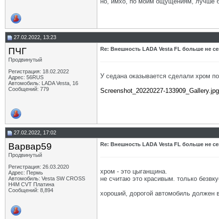
но, имхо, по моим ощущениям, лучше б
27.02.2022, 13:23
ПЧГ
Re: Внешность LADA Vesta FL больше не се
Продвинутый
Регистрация: 18.02.2022
У седана оказывается сделали хром по
Адрес: 56RUS
Автомобиль: LADA Vesta, 16
Сообщений: 779
Screenshot_20220227-133909_Gallery.jpg
27.02.2022, 17:02
Варвар59
Re: Внешность LADA Vesta FL больше не се
Продвинутый
Регистрация: 26.03.2020
хром - это цыганщина.
Адрес: Пермь
не считаю это красивым. только безвк
Автомобиль: Vesta SW CROSS
H4M CVT Платина
Сообщений: 8,894
хороший, дорогой автомобиль должен в