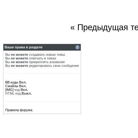
«
Предыдущая т
Ваши права в разделе
Вы
не можете
создавать новые темы
Вы
не можете
отвечать в темах
Вы
не можете
прикреплять вложения
Вы
не можете
редактировать свои сообщения
BB коды
Вкл.
Смайлы
Вкл.
[IMG]
код
Вкл.
HTML код
Выкл.
Правила форума