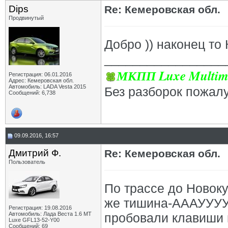
OFA
Re: Кемеровская обл.
20.11.2023,
09:46
Dips
Re: Кемеровская обл.
МГК
Re: Кемеровская обл.
20.11.2023,
09:58
Продвинутый
Дмитрий Ф.
Re: Кемеровская обл.
06.12.2023,
17:11
МГК
Re: Кемеровская обл.
06.12.2023,
20:58
Добро )) наконец то 
_________________
МКПП Luxe Multim
Регистрация: 06.01.2016
Адрес: Кемеровская обл.
Автомобиль: LADA Vesta 2015
Без разборок пожал
Сообщений: 6,738
09.09.2016, 16:57
Дмитрий Ф.
Re: Кемеровская обл.
Пользователь
По трассе до Новоку
же тишина-АААУУУУ
Регистрация: 19.08.2016
Автомобиль: Лада Веста 1.6 MT
пробовали клавиши 
Luxe GFL13-52-Y00
Сообщений: 69