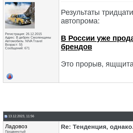
Результаты тридцат
автопрома:
Регистрация: 26.12.2015
В России уже прод
Адрес: В дебрях Смоленщины
Автомобиль: NIVA Travel
брендов
Возраст: 55
Сообщений: 671
Это прорыв, ящщитаю
13.12.2023, 11:56
Ладовоз
Re: Тенденция, однако.
Продвинутый