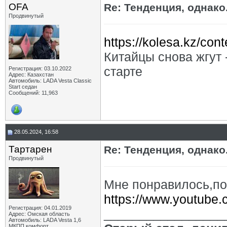
OFA
Re: Тенденция, однако.
Продвинутый
https://kolesa.kz/con
Китайцы снова жгут
старте
Регистрация: 03.10.2022
Адрес: Казахстан
Автомобиль: LADA Vesta Classic
Start седан
Сообщений: 11,963
28.05.2024, 16:58
Тартарен
Re: Тенденция, однако.
Продвинутый
Мне понравилось,п
https://www.youtube
Регистрация: 04.01.2019
_________________
Адрес: Омская область
Автомобиль: LADA Vesta 1,6
МКПП комфорт