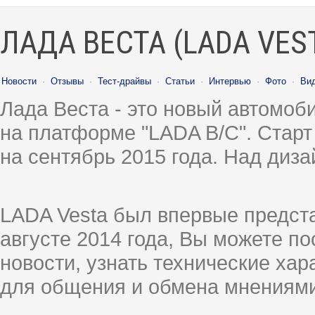
ЛАДА ВЕСТА (LADA VES
Новости
·
Отзывы
·
Тест-драйвы
·
Статьи
·
Интервью
·
Фото
·
Ви
Лада Веста - это новый автомо
на платформе "LADA B/C". Старт
на сентябрь 2015 года. Над диз
LADA Vesta был впервые предст
августе 2014 года, Вы можете п
новости, узнать технические ха
для общения и обмена мнениями