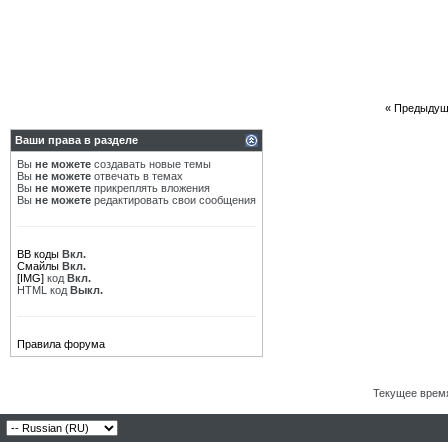
«
Предыдущ
Ваши права в разделе
Вы
не можете
создавать новые темы
Вы
не можете
отвечать в темах
Вы
не можете
прикреплять вложения
Вы
не можете
редактировать свои сообщения
BB коды
Вкл.
Смайлы
Вкл.
[IMG]
код
Вкл.
HTML код
Выкл.
Правила форума
Текущее врем