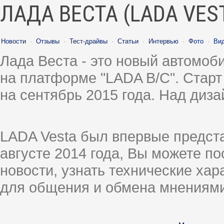
ЛАДА ВЕСТА (LADA VES
Новости
·
Отзывы
·
Тест-драйвы
·
Статьи
·
Интервью
·
Фото
·
Ви
Лада Веста - это новый автомо
на платформе "LADA B/C". Старт
на сентябрь 2015 года. Над диз
LADA Vesta был впервые предст
августе 2014 года, Вы можете п
новости, узнать технические ха
для общения и обмена мнениями