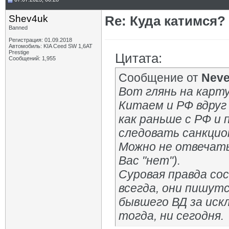
Shev4uk
Re: Куда катимся? 
Banned
Регистрация: 01.09.2018
Автомобиль: KIA Ceed SW 1,6AT
Prestige
Цитата:
Сообщений: 1,955
Сообщение от
Neve
Вот глянь на карту
Китаем и РФ вдруг
как раньше с РФ и 
следовать санкцио
Можно не отвечать,
Вас "нет").
Суровая правда со
всегда, они пишутс
бывшего ВД за искл
тогда, ни сегодня.