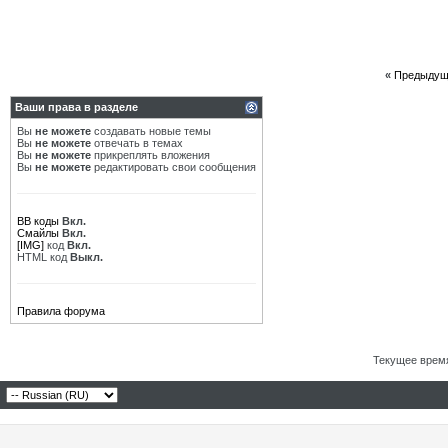
«
Предыдущ
Ваши права в разделе
Вы
не можете
создавать новые темы
Вы
не можете
отвечать в темах
Вы
не можете
прикреплять вложения
Вы
не можете
редактировать свои сообщения
BB коды
Вкл.
Смайлы
Вкл.
[IMG]
код
Вкл.
HTML код
Выкл.
Правила форума
Текущее врем