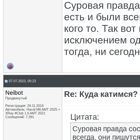
Суровая правда 
есть и были все
кого то. Так во
исключением од
тогда, ни сегодн
07.07.2023, 00:23
Neibot
Re: Куда катимся? 
Продвинутый
Регистрация: 29.11.2016
Автомобиль: Haval M6 AMT 2025 +
XRay #Club 1.6 AMT 2021
Цитата:
Сообщений: 7,391
Суровая правда сост
всегда, они пишутся 