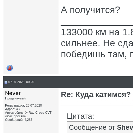
А получится?
_____________
133000 км на 1.
сильнее. Не сда
победишь там, г
07.07.2023, 00:20
Never
Re: Куда катимся? 
Продвинутый
Регистрация: 23.07.2020
Адрес: 43
Автомобиль: X-Ray Cross CVT
Цитата:
Люкс престиж.
Сообщений: 4,267
Сообщение от
She