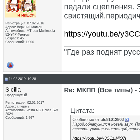
педали сцепления. З
свистящий,периодич
Регистрация: 07.02.2016
Адрес: Верхний Мамон
Автомобиль: MT Lux Multimedia
https://youtu.be/y3C
52-Y4P Фантом
Возраст: 45
_________________
Сообщений: 1,006
"Где раз поднят рус
14.02.2019, 10:28
Sicilla
Re: МКПП (Все типы) - 
Продвинутый
Регистрация: 02.01.2017
Адрес: г.Пермь
Цитата:
Автомобиль: Vesta NG Cross SW
2024
Сообщений: 1,867
Сообщение от
ale81012803
Народ,обнаружился новый звук. Пр
сказать,урчаще-свистящий,период
https://youtu.be/y3CCziMiO7I