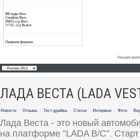
BB коды
Вкл.
Смайлы
Вкл.
[IMG]
код
Вкл.
HTML код
Выкл.
Правила форума
Текущее врем
ЛАДА ВЕСТА (LADA VES
Новости
·
Отзывы
·
Тест-драйвы
·
Статьи
·
Интервью
·
Фото
·
Ви
Лада Веста - это новый автомо
на платформе "LADA B/C". Старт