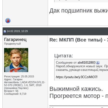
Дак подшипник выжи
14.02.2019, 10:29
Гагаринец
Re: МКПП (Все типы) - 
Продвинутый
Цитата:
Сообщение от
ale81012803
Народ,обнаружился новый звук. Пр
сказать,урчаще-свистящий,период
Регистрация: 25.05.2015
https://youtu.be/y3CCziMiO7I
Адрес: Гагарин
Автомобиль: LADA VESTA GFL11-
52-070 (ЛЮКС), 1.6, 5МТ, 2018
Выжимной кажись.
(прошивка Паулюс)
Возраст: 56
Сообщений: 8,719
Прогреется мотор - 
_________________