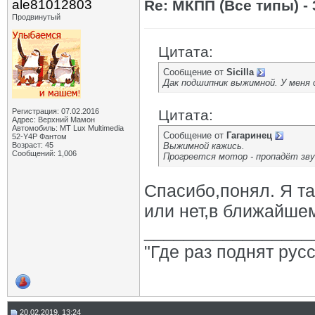
ale81012803
Re: МКПП (Все типы) - 
Продвинутый
Цитата:
Сообщение от
Sicilla
Дак подшипник выжимной. У меня 
Регистрация: 07.02.2016
Цитата:
Адрес: Верхний Мамон
Автомобиль: MT Lux Multimedia
Сообщение от
Гагаринец
52-Y4P Фантом
Возраст: 45
Выжимной кажись.
Сообщений: 1,006
Прогреется мотор - пропадёт зву
Спасибо,понял. Я та
или нет,в ближайше
_________________
"Где раз поднят рус
20.02.2019, 13:24