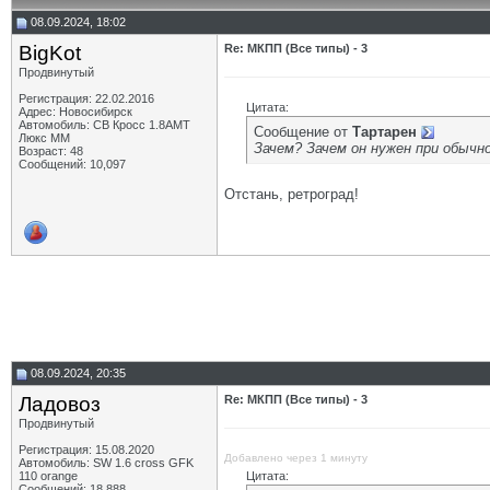
08.09.2024, 18:02
BigKot
Re: МКПП (Все типы) - 3
Продвинутый
Регистрация: 22.02.2016
Цитата:
Адрес: Новосибирск
Автомобиль: СВ Кросс 1.8АМТ
Сообщение от
Тартарен
Люкс ММ
Зачем? Зачем он нужен при обычно
Возраст: 48
Сообщений: 10,097
Отстань, ретроград!
08.09.2024, 20:35
Ладовоз
Re: МКПП (Все типы) - 3
Продвинутый
Регистрация: 15.08.2020
Добавлено через 1 минуту
Автомобиль: SW 1.6 cross GFK
110 orange
Цитата:
Сообщений: 18,888