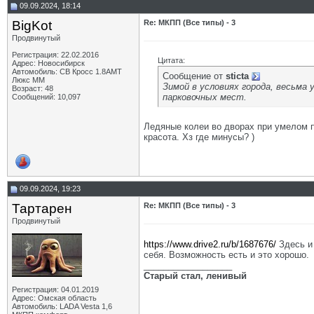
09.09.2024, 18:14
BigKot
Re: МКПП (Все типы) - 3
Продвинутый
Регистрация: 22.02.2016
Цитата:
Адрес: Новосибирск
Автомобиль: СВ Кросс 1.8АМТ
Сообщение от
sticta
Люкс ММ
Зимой в условиях города, весьма
Возраст: 48
парковочных мест.
Сообщений: 10,097
Ледяные колеи во дворах при умелом п
красота. Хз где минусы? )
09.09.2024, 19:23
Тартарен
Re: МКПП (Все типы) - 3
Продвинутый
https://www.drive2.ru/b/1687676/
Здесь и
себя. Возможность есть и это хорошо.
__________________
Старый стал, ленивый
Регистрация: 04.01.2019
Адрес: Омская область
Автомобиль: LADA Vesta 1,6