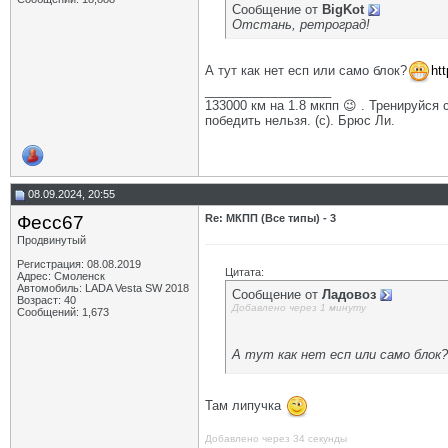
Сообщение от
BigKot
Отстань, ретроград!
А тут как нет есп или само блок?
ht
__________________
133000 км на 1.8 мкпп 😉 . Тренируйся 
победить нельзя. (с). Брюс Ли.
08.09.2024, 20:55
Фесс67
Re: МКПП (Все типы) - 3
Продвинутый
Регистрация: 08.08.2019
Цитата:
Адрес: Смоленск
Автомобиль: LADA Vesta SW 2018
Сообщение от
Ладовоз
Возраст: 40
Добавлено через 1 минуту
Сообщений: 1,673
А тут как нет есп или само блок?
Там липучка
Добавлено через 34 секунды