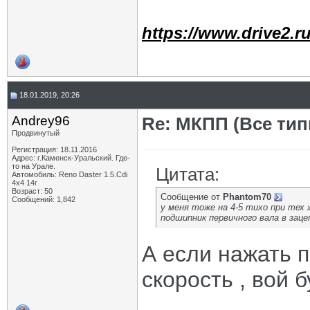
https://www.drive2.ru
18.01.2019, 20:26
Andrey96
Re: МКПП (Все типы
Продвинутый
Регистрация: 18.11.2016
Адрес: г.Каменск-Уральский. Где-
то на Урале.
Цитата:
Автомобиль: Reno Daster 1.5.Cdi
4х4 14г
Возраст: 50
Сообщение от
Phantom70
Сообщений: 1,842
у меня тоже на 4-5 тихо при тех 
подшипник первичного вала в заце
А если нажать 
скорость , вой 