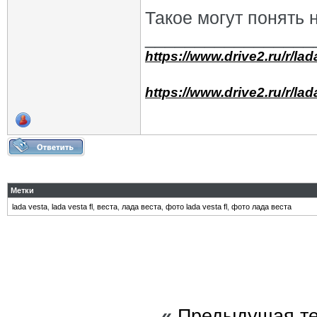
Такое могут понять н
_________________
https://www.drive2.ru/r/la
https://www.drive2.ru/r/la
Метки
lada vesta
,
lada vesta fl
,
веста
,
лада веста
,
фото lada vesta fl
,
фото лада веста
«
Предыдущая т