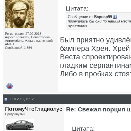
Цитата:
Сообщение от
Варвар59
проехались бы они по нашим месте
пузотерки.
Регистрация: 27.02.2018
Адрес: Тольятти, Севастополь.
Был приятно удивлё
Автомобиль: Vesta с настоящей
AMT-1
бампера Хрея. Хрей
Сообщений: 1,354
Веста спроектирован
гладким серпантина
Либо в пробках сто
11.05.2021, 19:12
ПотомуЧтоГладиолус
Re: Свежая порция 
Продвинутый
Цитата: