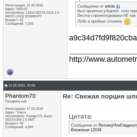
Регистрация: 21.05.2015
Сообщение от
white
Адрес: 56RUS
Был приятно удивлён, что пер
Автомобиль: LADA VESTA 2016 1.6
Веста спроектирована НЕ как 
МКПП (JH3) КОМФОРТ
Возраст: 42
Либо в пробках стоять
Сообщений: 7,026
a9c34d7fd9f820cba
_______________
http://www.autometr
12.05.2021, 20:05
Phantom70
Re: Свежая порция шп
Продвинутый
Регистрация: 17.04.2016
Адрес: Томск
Цитата:
Автомобиль: Омода С5, была
VESTA SW 1.6 АМТ
Возраст: 49
Сообщение от
ПотомуЧтоГладиол
Сообщений: 4,894
Вложение 12034