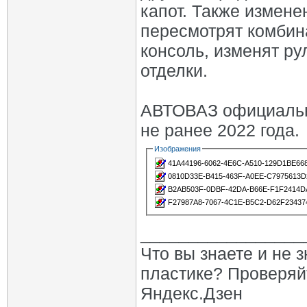
капот. Также измене
пересмотрят комбин
консоль, изменят ру
отделки.
АВТОВАЗ официальн
не ранее 2022 года.
Изображения
41A44196-6062-4E6C-A510-129D1BE668
0810D33E-B415-463F-A0EE-C7975613D2
B2AB503F-0DBF-42DA-B66E-F1F2414DA
F27987A8-7067-4C1E-B5C2-D62F234374
_________________
Что вы знаете и не 
пластике? Проверяй
Яндекс.Дзен