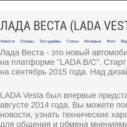
ЛАДА ВЕСТА (LADA VES
Новости
·
Отзывы
·
Тест-драйвы
·
Статьи
·
Интервью
·
Фото
·
Ви
Лада Веста - это новый автомо
на платформе "LADA B/C". Старт
на сентябрь 2015 года. Над диз
LADA Vesta был впервые предст
августе 2014 года, Вы можете п
новости, узнать технические ха
для общения и обмена мнениями