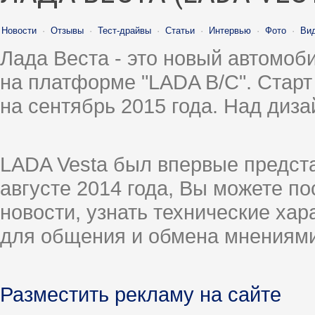
Новости
·
Отзывы
·
Тест-драйвы
·
Статьи
·
Интервью
·
Фото
·
Ви
Лада Веста - это новый автомо
на платформе "LADA B/C". Старт
на сентябрь 2015 года. Над диз
LADA Vesta был впервые предст
августе 2014 года, Вы можете п
новости, узнать технические ха
для общения и обмена мнениями
Разместить рекламу на сайте