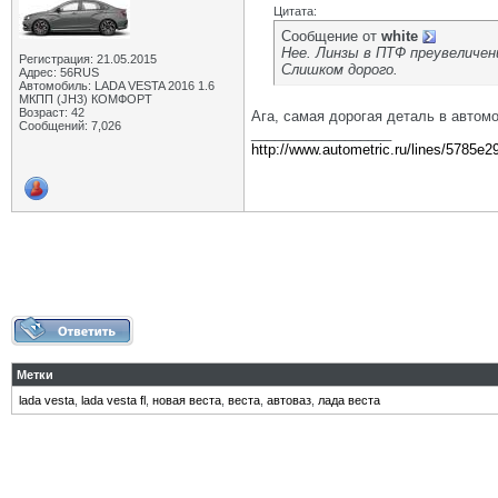
Цитата:
Сообщение от
white
Нее. Линзы в ПТФ преувеличен
Регистрация: 21.05.2015
Слишком дорого.
Адрес: 56RUS
Автомобиль: LADA VESTA 2016 1.6
МКПП (JH3) КОМФОРТ
Возраст: 42
Ага, самая дорогая деталь в автом
Сообщений: 7,026
__________________
http://www.autometric.ru/lines/5785e2
Метки
lada vesta
,
lada vesta fl
,
новая веста
,
веста
,
автоваз
,
лада веста