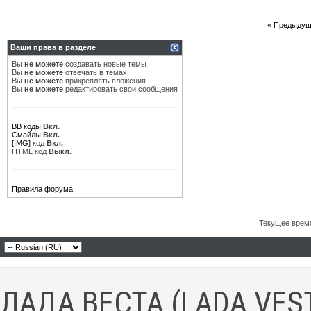
«
Предыдущ
Ваши права в разделе
Вы
не можете
создавать новые темы
Вы
не можете
отвечать в темах
Вы
не можете
прикреплять вложения
Вы
не можете
редактировать свои сообщения
BB коды
Вкл.
Смайлы
Вкл.
[IMG]
код
Вкл.
HTML код
Выкл.
Правила форума
Текущее врем
ЛАДА ВЕСТА (LADA VES