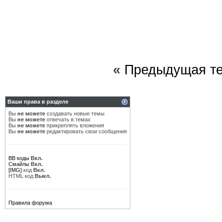
«
Предыдущая т
Ваши права в разделе
Вы
не можете
создавать новые темы
Вы
не можете
отвечать в темах
Вы
не можете
прикреплять вложения
Вы
не можете
редактировать свои сообщения
BB коды
Вкл.
Смайлы
Вкл.
[IMG]
код
Вкл.
HTML код
Выкл.
Правила форума