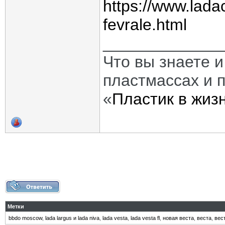
https://www.lada
fevrale.html
_____________
Что вы знаете и
пластмассах и 
«
Пластик в жиз
Метки
bbdo moscow
,
lada largus и lada niva
,
lada vesta
,
lada vesta fl
,
новая веста
,
веста
,
вес