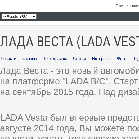
Текущее врем
ЛАДА ВЕСТА (LADA VES
Новости
·
Отзывы
·
Тест-драйвы
·
Статьи
·
Интервью
·
Фото
·
Ви
Лада Веста - это новый автомо
на платформе "LADA B/C". Старт
на сентябрь 2015 года. Над диз
LADA Vesta был впервые предст
августе 2014 года, Вы можете п
новости, узнать технические ха