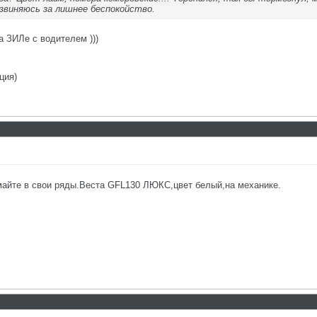
извиняюсь за лишнее беспокойство.
а ЗИЛе с водителем )))
ция)
майте в свои ряды.Веста GFL130 ЛЮКС,цвет белый,на механике.