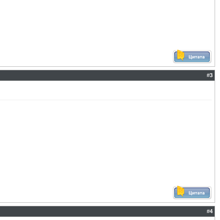
#
3
#
4