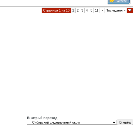
Страница 1 из 16
1
2
3
4
5
11
>
Последняя
»
Быстрый переход