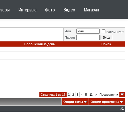
бзоры
Интервью
Фото
Видео
Магазин
Имя
Запомнить?
Пароль
Сообщения за день
Поиск
Страница 1 из 16
1
2
3
4
5
11
>
Последняя
»
Опции темы
Опции просмотра
#
1