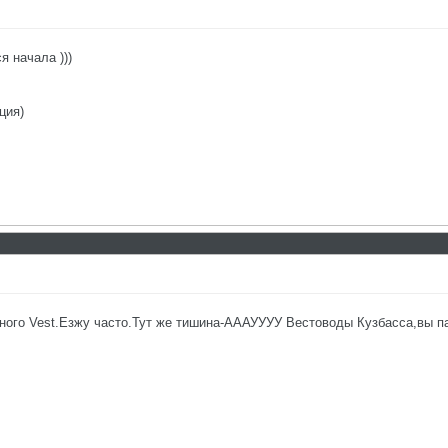
я начала )))
ция)
много Vest.Езжу часто.Тут же тишина-АААУУУУ Вестоводы Кузбасса,вы 