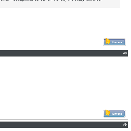
#
8
#
9