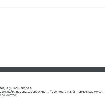
годня (18 авг) видел в
Цвет лайм, номера кемеровские.... Торопился, так бы тормознул, может 
спокойство.