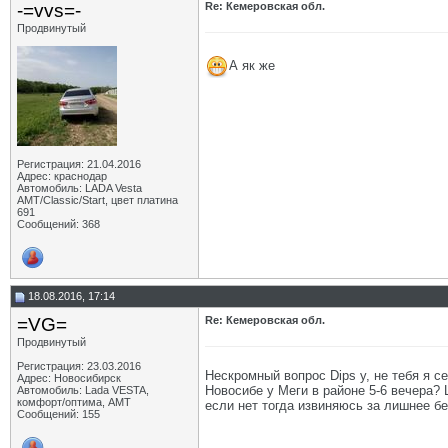
-=vvs=-
Re: Кемеровская обл.
Продвинутый
А як же
Регистрация: 21.04.2016
Адрес: краснодар
Автомобиль: LADA Vesta
АМТ/Classic/Start, цвет платина
691
Сообщений: 368
18.08.2016, 17:14
=VG=
Re: Кемеровская обл.
Продвинутый
Регистрация: 23.03.2016
Нескромный вопрос Dips у, не тебя я се
Адрес: Новосибирск
Новосибе у Меги в районе 5-6 вечера? 
Автомобиль: Lada VESTA,
комфорт/оптима, АМТ
если нет тогда извиняюсь за лишнее бе
Сообщений: 155