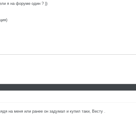
ели я на форуме один ? ))
ция)
лядя на меня или ранее он задумал и купил таки, Весту .