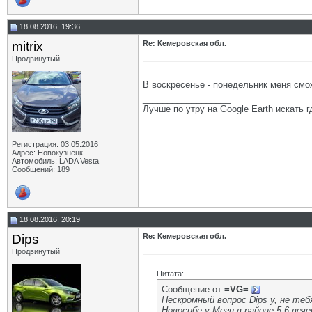
18.08.2016, 19:36
mitrix
Re: Кемеровская обл.
Продвинутый
В воскресенье - понедельник меня см
__________________
Лучше по утру на Google Earth искать гд
Регистрация: 03.05.2016
Адрес: Новокузнецк
Автомобиль: LADA Vesta
Сообщений: 189
18.08.2016, 20:19
Dips
Re: Кемеровская обл.
Продвинутый
Цитата:
Сообщение от
=VG=
Нескромный вопрос Dips у, не тебя
Новосибе у Меги в районе 5-6 веч