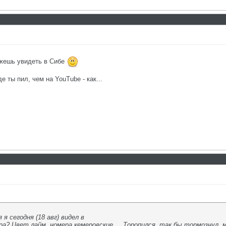
ожешь увидеть в Сибе
е ты пил, чем на YouTube - как...
 я сегодня (18 авг) видел в
ера? Цвет лайм, номера кемеровские.... Торопился, так бы тормознул,