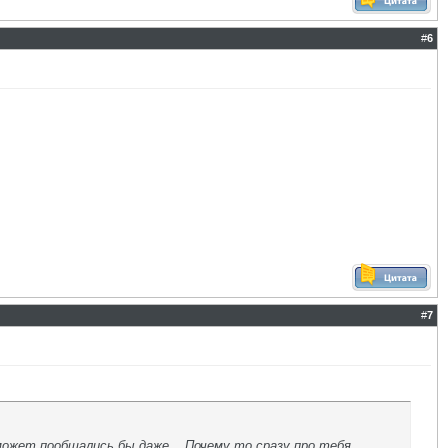
#
6
#
7
 может пообщались бы даже... Почему то сразу про тебя