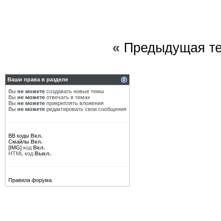
«
Предыдущая т
Ваши права в разделе
Вы
не можете
создавать новые темы
Вы
не можете
отвечать в темах
Вы
не можете
прикреплять вложения
Вы
не можете
редактировать свои сообщения
BB коды
Вкл.
Смайлы
Вкл.
[IMG]
код
Вкл.
HTML код
Выкл.
Правила форума