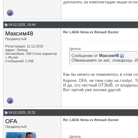
доплатить за комплектацию выше если 
04.02.2025, 19:44
Максим48
Re: LADA Vesta vs Renault Duster
Продвинутый
Регистрация: 11.12.2019
Цитата:
Адрес: Липецк
Автомобиль: SW Cross вариатор
Сообщение от
Максим48
+ Жулик
Обманывает он вас, товарищи. Из
Сообщений: 2,438
Как бы ничего не поменялось в этом 
Короче, OFA, не тяни сову на глобус. 
И да, это честный ОТЗЫВ, от владельца 
Вот третий уже похоже другой.
04.02.2025, 20:32
OFA
Re: LADA Vesta vs Renault Duster
Продвинутый
Цитата: