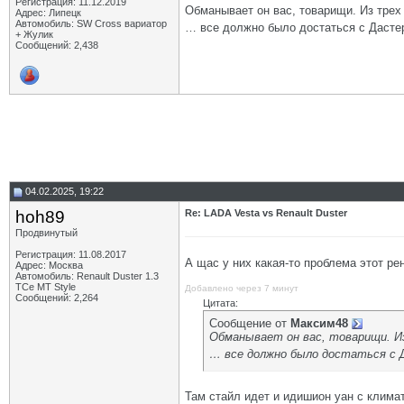
Регистрация: 11.12.2019
Обманывает он вас, товарищи. Из трех
Адрес: Липецк
Автомобиль: SW Cross вариатор
… все должно было достаться с Дастера
+ Жулик
Сообщений: 2,438
04.02.2025, 19:22
hoh89
Re: LADA Vesta vs Renault Duster
Продвинутый
Регистрация: 11.08.2017
А щас у них какая-то проблема этот р
Адрес: Москва
Автомобиль: Renault Duster 1.3
TCe MT Style
Добавлено через 7 минут
Сообщений: 2,264
Цитата:
Сообщение от
Максим48
Обманывает он вас, товарищи. Из
… все должно было достаться с Д
Там стайл идет и идишион уан с климат