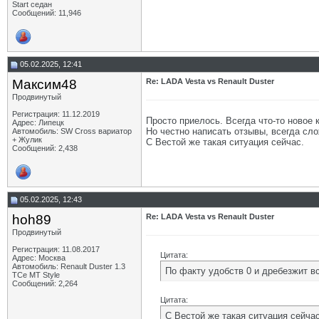
Start седан
Сообщений: 11,946
05.02.2025, 12:41
Максим48
Re: LADA Vesta vs Renault Duster
Продвинутый
Регистрация: 11.12.2019
Просто приелось. Всегда что-то новое 
Адрес: Липецк
Но честно написать отзывы, всегда сло
Автомобиль: SW Cross вариатор
+ Жулик
С Вестой же такая ситуация сейчас.
Сообщений: 2,438
05.02.2025, 12:43
hoh89
Re: LADA Vesta vs Renault Duster
Продвинутый
Регистрация: 11.08.2017
Цитата:
Адрес: Москва
Автомобиль: Renault Duster 1.3
По факту удобств 0 и дребезжит вс
TCe MT Style
Сообщений: 2,264
Цитата:
С Вестой же такая ситуация сейчас