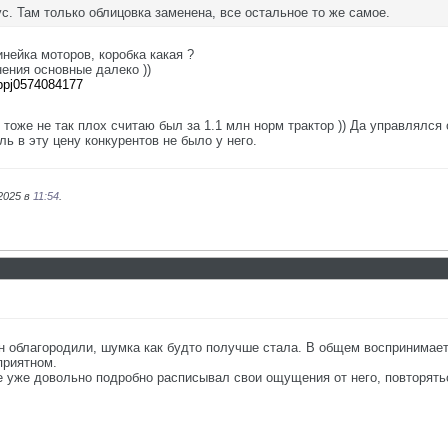
ус. Там только облицовка заменена, все остальное то же самое.
инейка моторов, коробка какая ?
нения основные далеко ))
appj0574084177
тоже не так плох считаю был за 1.1 млн норм трактор )) Да управлялся
ль в эту цену конкурентов не было у него.
2025 в
11:54
.
он облагородили, шумка как будто получше стала. В общем воспринимает
приятном.
ше уже довольно подробно расписывал свои ощущения от него, повторятьс