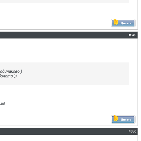
#
349
одинаково )
олото ))
ие!
#
350