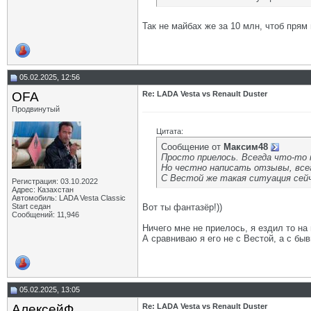
Так не майбах же за 10 млн, чтоб прям
05.02.2025, 12:56
OFA
Re: LADA Vesta vs Renault Duster
Продвинутый
Цитата:
Сообщение от
Максим48
Просто приелось. Всегда что-то 
Но честно написать отзывы, все
С Вестой же такая ситуация сей
Регистрация: 03.10.2022
Адрес: Казахстан
Автомобиль: LADA Vesta Classic
Start седан
Вот ты фантазёр!))
Сообщений: 11,946
Ничего мне не приелось, я ездил то на
А сравниваю я его не с Вестой, а с бы
05.02.2025, 13:05
АлексейФ
Re: LADA Vesta vs Renault Duster