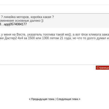
 ? линейка моторов, коробка какая ?
 изменения основные далеко ))
3...appj0574084177
 у меня на Весте, указатель топлива такой же)), а вот блок климата заж
ке Дастер2 4х4 за 1500 или 1300 летом 21 года, но что то долго думал и
Страница 
«
Предыдущая тема
|
Следующая тема
»