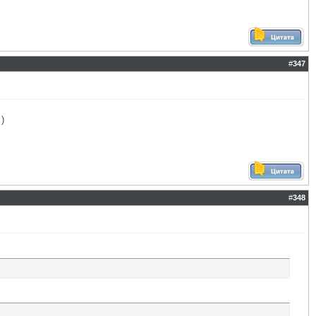
#
347
)
#
348