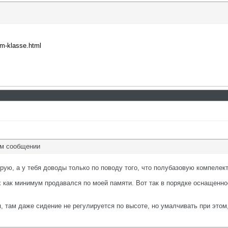
om-klasse.html
ом сообщении
ирую, а у тебя доводы только по поводу того, что полубазовую компеле
ех как минимум продавался по моей памяти. Вот так в порядке оснащенн
я, там даже сидение не регулируется по высоте, но умалчивать при это