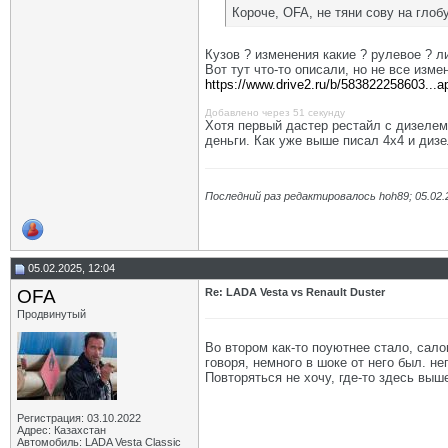
Короче, OFA, не тяни сову на глоб
Кузов ? изменения какие ? рулевое ? л
Вот тут что-то описали, но не все изме
https://www.drive2.ru/b/583822258603...
Добавлено через 51 секунду
Хотя первый дастер рестайл с дизелем 
деньги. Как уже выше писал 4х4 и дизе
Последний раз редактировалось hoh89; 05.02.
05.02.2025, 12:04
OFA
Re: LADA Vesta vs Renault Duster
Продвинутый
Во втором как-то поуютнее стало, сал
говоря, немного в шоке от него был. не
Повторяться не хочу, где-то здесь вы
Регистрация: 03.10.2022
Адрес: Казахстан
Автомобиль: LADA Vesta Classic