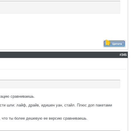
#
345
ктацию сравниваешь.
ости шли: лайф, драйв, идишен уан, стайл. Плюс доп пакетами
м, что ты более дешевую ее версию сравниваешь.