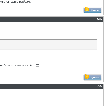
комплектацию выбрал.
#
343
вый во втором рестайле )))
#
344