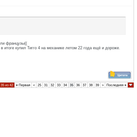
али французы((
 в итоге купил Тигго 4 на механике летом 22 года ещё и дороже.
35 из 42
«
Первая
<
25
31
32
33
34
35
36
37
38
39
>
Последняя
»