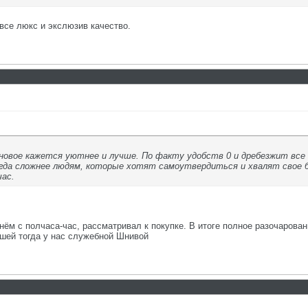
 все люкс и экслюзив качество.
новое кажется уютнее и лучше. По факту удобств 0 и дребезжит все 
гда сложнее людям, которые хотят самоутвердиться и хвалят свое б
час.
 нём с полчаса-час, рассматривал к покупке. В итоге полное разочарован
вшей тогда у нас служебной Шнивой