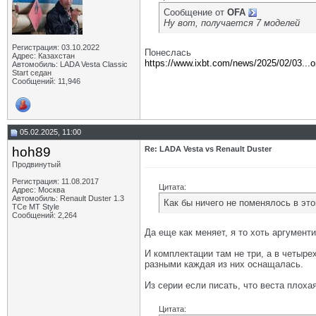
Сообщение от
OFA
Ну вот, получается 7 моделей
Регистрация: 03.10.2022
Понеслась
Адрес: Казахстан
https://www.ixbt.com/news/2025/02/03...
Автомобиль: LADA Vesta Classic
Start седан
Сообщений: 11,946
05.02.2025, 11:00
hoh89
Re: LADA Vesta vs Renault Duster
Продвинутый
Регистрация: 11.08.2017
Цитата:
Адрес: Москва
Автомобиль: Renault Duster 1.3
Как бы ничего не поменялось в эт
TCe MT Style
Сообщений: 2,264
Да еще как меняет, я то хоть аргумент
И комплектации там не три, а в четыр
разными каждая из них оснащалась.
Из серии если писать, что веста плоха
Цитата: