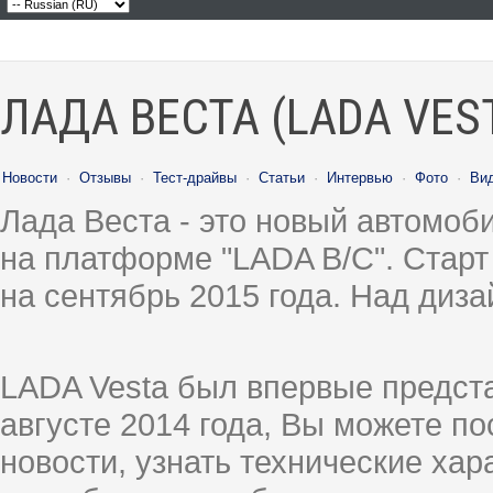
ЛАДА ВЕСТА (LADA VES
Новости
·
Отзывы
·
Тест-драйвы
·
Статьи
·
Интервью
·
Фото
·
Ви
Лада Веста - это новый автомо
на платформе "LADA B/C". Старт
на сентябрь 2015 года. Над диз
LADA Vesta был впервые предст
августе 2014 года, Вы можете п
новости, узнать технические ха