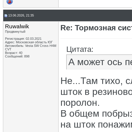
13.06.2026, 21:35
Ruwalwik
Re: Тормозная сис
Продвинутый
Регистрация: 02.03.2021
Адрес: Московская область ЮГ
Автомобиль: Vesta SW Cross H4M
Цитата:
CVT
Возраст: 40
Сообщений: 898
А может ось п
Не...Там тихо, 
шток в резинов
поролон.
В общем побрыз
на шток понажим