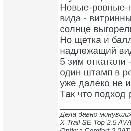
Новые-ровные-н
вида - витринн
солнце выгорел
Но щетка и бал
надлежащий вид
5 зим откатали 
один штамп в ро
уже далеко не и
Так что подход 
_____________
Дела давно минувших
X-Trail SE Top 2.5 A
Optima Comfort 2.0AT