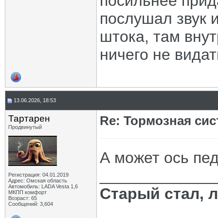
посильнее прид
послушал звук 
штока, там вну
ничего не видат
13.06.2026, 18:53
Тартарен
Re: Тормозная сис
Продвинутый
А может ось пе
_____________
Регистрация: 04.01.2019
Адрес: Омская область
Автомобиль: LADA Vesta 1,6
Старый стал, 
МКПП комфорт
Возраст: 65
Сообщений: 3,604