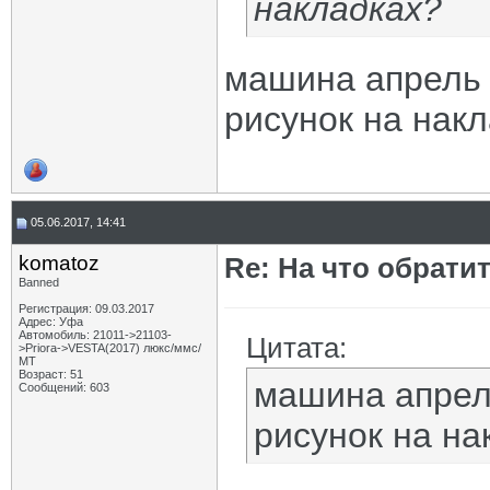
накладках?
машина апрель 
рисунок на нак
05.06.2017, 14:41
komatoz
Re: На что обрати
Banned
Регистрация: 09.03.2017
Адрес: Уфа
Автомобиль: 21011->21103-
Цитата:
>Priora->VESTA(2017) люкс/ммс/
МТ
Возраст: 51
машина апрел
Сообщений: 603
рисунок на на