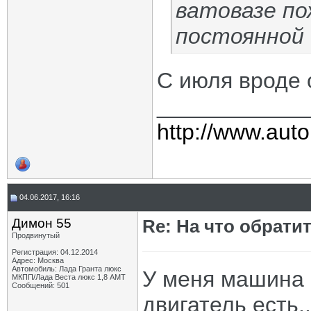
ватовазе по
постоянной
С июля вроде
____________
http://www.auto
04.06.2017, 16:16
Димон 55
Re: На что обрати
Продвинутый
Регистрация: 04.12.2014
Адрес: Москва
Автомобиль: Лада Гранта люкс
У меня машина 
МКПП/Лада Веста люкс 1,8 АМТ
Сообщений: 501
двигатель есть..