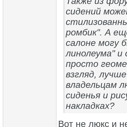
Также из фор
сидений може
стилизованный
ромбик". А е
салоне могу 
линолеума" и 
просто геоме
взгляд, лучш
владельцам лю
сиденья и ри
накладках?
Вот не люкс и н