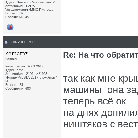
Адрес: Энгельс Саратовская обл.
Автомобиль: LADA
Vesta,комфорт+ММС,Плутоша
Возраст: 69
Сообщений: 45
02.06.2017, 19:13
komatoz
Re: На что обрати
Banned
Регистрация: 09.03.2017
Адрес: Уфа
Автомобиль: 21011->21103-
так как мне кры
>Priora->VESTA(2017) люкс/ммс/
МТ
Возраст: 51
машины, она за
Сообщений: 603
теперь всё ок.
на днях допилил
ништяков с ве