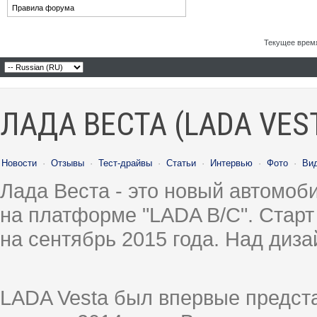
Правила форума
Текущее врем
ЛАДА ВЕСТА (LADA VES
Новости
·
Отзывы
·
Тест-драйвы
·
Статьи
·
Интервью
·
Фото
·
Ви
Лада Веста - это новый автомо
на платформе "LADA B/C". Старт
на сентябрь 2015 года. Над диз
LADA Vesta был впервые предст