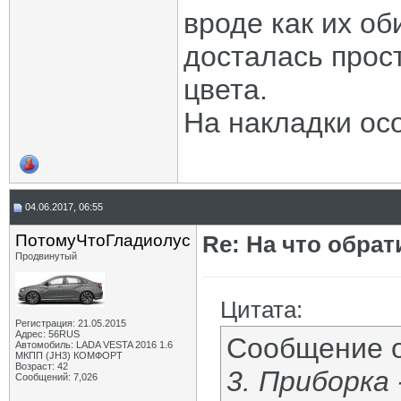
вроде как их об
досталась прос
цвета.
На накладки ос
04.06.2017, 06:55
ПотомуЧтоГладиолус
Re: На что обра
Продвинутый
Цитата:
Регистрация: 21.05.2015
Адрес: 56RUS
Сообщение 
Автомобиль: LADA VESTA 2016 1.6
МКПП (JH3) КОМФОРТ
Возраст: 42
3. Приборка 
Сообщений: 7,026