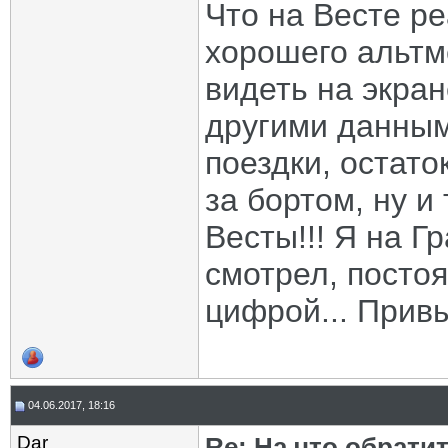
Что на Весте ре
хорошего альтм
видеть на экра
другими данным
поездки, остато
за бортом, ну и
Весты!!! Я на Г
смотрел, посто
цифрой... Привы
04.06.2017, 18:16
Dar
Re: На что обрати