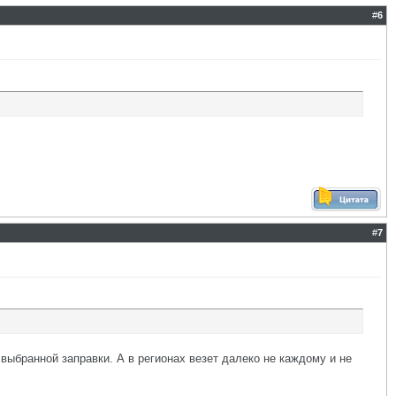
#
6
#
7
выбранной заправки. А в регионах везет далеко не каждому и не