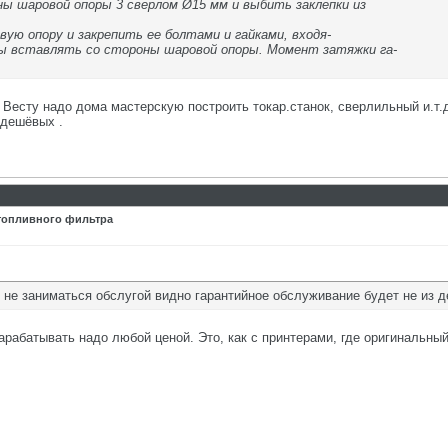
оны шаровой опоры 3 сверлом Ø15 мм и выбить заклепки из
ую опору и закрепить ее болтами и гайками, входя-
ы вставлять со стороны шаровой опоры. Момент затяжки га-
Весту надо дома мастерскую построить токар.станок, сверлильный и.т.д
 дешёвых .
 топливного фильтра
у не заниматься обслугой видно гарантийное обслуживание будет не из 
зарабатывать надо любой ценой. Это, как с принтерами, где оригинальный