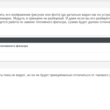
ть его изображение (рисунок или фото) где детально видно как он устр
омарок. Модуль в принципе не разборный. И даже если вы его разбере
йдется работа по замене топливного фильтра, сумма будет далеко отли
 топливного фильтра
ы пока не видел, но он не будет принципиально отличаться от такового