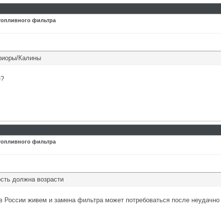
 топливного фильтра
Приоры/Калины
е?
6
 топливного фильтра
ость должна возрасти
 в России живем и замена фильтра может потребоваться после неудачно 