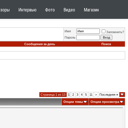
бзоры
Интервью
Фото
Видео
Магазин
Имя
Запомнить?
Пароль
Сообщения за день
Поиск
Страница 1 из 13
1
2
3
4
5
11
>
Последняя
»
Опции темы
Опции просмотра