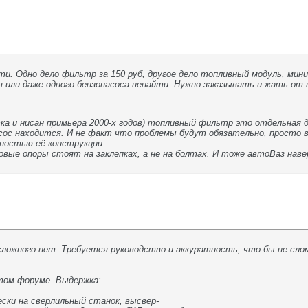
и. Одно дело фильтр за 150 руб, другое дело топливный модуль, мини
я или даже одного бензонасоса ненайти. Нужно заказывать и жать от 
ка и нисан примьера 2000-х годов) топливный фильтр это отдельная 
насос находится. И не факт что проблемы будут обязательно, просто 
нностью её конструкции.
овые опоры стоят на заклепках, а не на болтах. И тоже автоВаз нав
 сложного нет. Требуется руководство и аккуратность, что бы не с
том форуме. Выдержка:
ски на сверлильный станок, высвер-