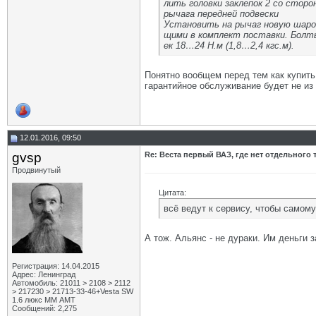
лить головки заклепок 2 со стор
рычага передней подвески
Установить на рычаг новую шаров
щими в комплект поставки. Болт
ек 18…24 Н.м (1,8…2,4 кгс.м).
Понятно вообщем перед тем как купить 
гарантийное обслуживание будет не из
12.01.2016, 09:50
gvsp
Re: Веста первый ВАЗ, где нет отдельного
Продвинутый
Цитата:
всё ведут к сервису, чтобы самом
А тож. Альянс - не дураки. Им деньги 
Регистрация: 14.04.2015
Адрес: Ленинград
Автомобиль: 21011 > 2108 > 2112
> 217230 > 21713-33-46+Vesta SW
1.6 люкс ММ АМТ
Сообщений: 2,275