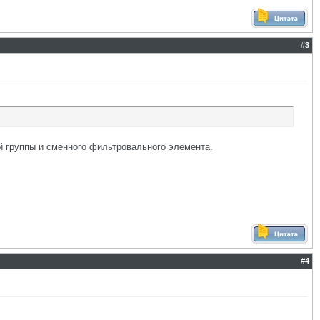
#
3
й группы и сменного фильтровального элемента.
#
4