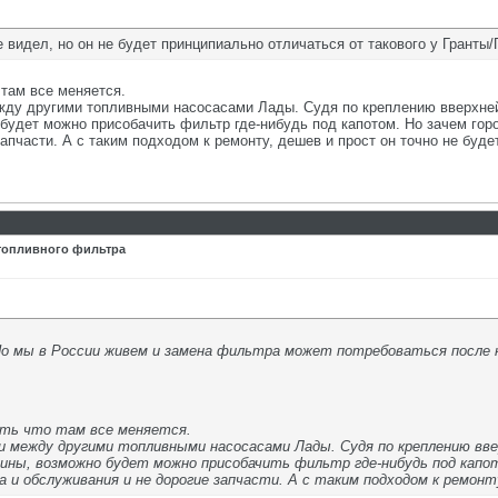
 видел, но он не будет принципиально отличаться от такового у Гранты
 там все меняется.
жду другими топливными насосасами Лады. Судя по креплению вверхней 
будет можно присобачить фильтр где-нибудь под капотом. Но зачем горо
апчасти. А с таким подходом к ремонту, дешев и прост он точно не буде
 топливного фильтра
Но мы в России живем и замена фильтра может потребоваться после не
ать что там все меняется.
и между другими топливными насосасами Лады. Судя по креплению вв
ины, возможно будет можно присобачить фильтр где-нибудь под капо
 и обслуживания и не дорогие запчасти. А с таким подходом к ремонт