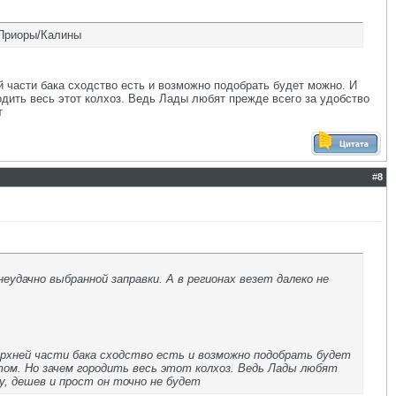
/Приоры/Калины
части бака сходство есть и возможно подобрать будет можно. И
дить весь этот колхоз. Ведь Лады любят прежде всего за удобство
т
#
8
удачно выбранной заправки. А в регионах везет далеко не
ерхней части бака сходство есть и возможно подобрать будет
том. Но зачем городить весь этот колхоз. Ведь Лады любят
у, дешев и прост он точно не будет