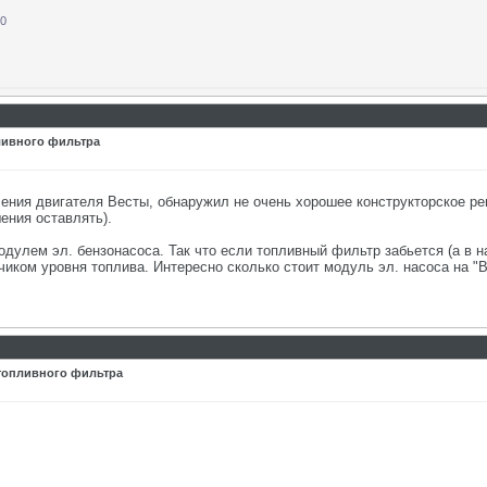
20
пливного фильтра
ния двигателя Весты, обнаружил не очень хорошее конструкторское реш
ения оставлять).
улем эл. бензонасоса. Так что если топливный фильтр забьется (а в н
иком уровня топлива. Интересно сколько стоит модуль эл. насоса на "Ве
16:35
 топливного фильтра