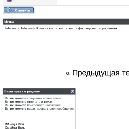
Метки
lada vesta
,
lada vesta fl
,
новая веста
,
веста
,
веста фл
,
лада веста
,
роспатент
«
Предыдущая т
Ваши права в разделе
Вы
не можете
создавать новые темы
Вы
не можете
отвечать в темах
Вы
не можете
прикреплять вложения
Вы
не можете
редактировать свои сообщения
BB коды
Вкл.
Смайлы
Вкл.