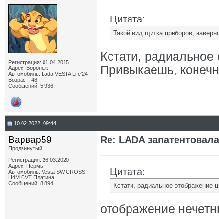
Цитата:
Такой вид щитка приборов, наверн
Кстати, радиальное
Регистрация: 01.04.2015
Привыкаешь, конечно
Адрес: Воронеж
Автомобиль: Lada VESTA Life'24
Возраст: 48
Сообщений: 5,936
10.02.2022, 09:44
Варвар59
Re: LADA запатентовал
Продвинутый
Регистрация: 26.03.2020
Адрес: Пермь
Цитата:
Автомобиль: Vesta SW CROSS
H4M CVT Платина
Сообщений: 8,894
Кстати, радиальное отображение ц
отображение нечетны