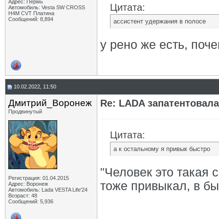
Адрес: Пермь
Цитата:
Автомобиль: Vesta SW CROSS
H4M CVT Платина
Сообщений: 8,894
ассистент удержания в полосе
у рено же есть, поч
10.02.2022, 11:50
Дмитрий_Воронеж
Re: LADA запатентовал
Продвинутый
Цитата:
а к остальному я привык быстро
"Человек это такая с
Регистрация: 01.04.2015
тоже привыкал, в бы
Адрес: Воронеж
Автомобиль: Lada VESTA Life'24
Возраст: 48
Сообщений: 5,936