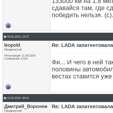
133000 км на 1.8 мкп
сдавайся там, где с
победить нельзя. (с)
09.02.2022, 23:37
leopold
Re: LADA запатентовал
Продвинутый
Регистрация: 11.08.2019
Сообщений: 6,163
Фи... И чего в ней т
половины автомобиле
вестах ставится уже 
10.02.2022, 08:15
Дмитрий_Воронеж
Re: LADA запатентовал
Продвинутый