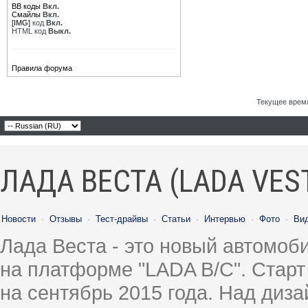
BB коды
Вкл.
Смайлы
Вкл.
[IMG]
код
Вкл.
HTML код
Выкл.
Правила форума
Текущее врем
ЛАДА ВЕСТА (LADA VES
Новости
·
Отзывы
·
Тест-драйвы
·
Статьи
·
Интервью
·
Фото
·
Ви
Лада Веста - это новый автомо
на платформе "LADA B/C". Старт
на сентябрь 2015 года. Над диз