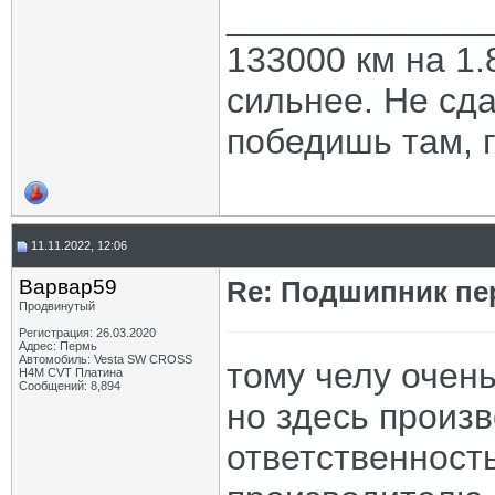
_____________
133000 км на 1.
сильнее. Не сда
победишь там, г
11.11.2022, 12:06
Варвар59
Re: Подшипник пе
Продвинутый
Регистрация: 26.03.2020
Адрес: Пермь
Автомобиль: Vesta SW CROSS
тому челу очень
H4M CVT Платина
Сообщений: 8,894
но здесь произ
ответственность