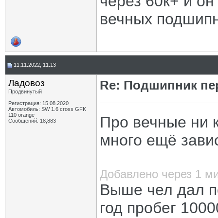
через 60к+ и он
вечных подшипн
11.11.2022, 11:13
Ладовоз
Re: Подшипник пе
Продвинутый
Регистрация: 15.08.2020
Автомобиль: SW 1.6 cross GFK
110 orange
Про вечные ни к
Сообщений: 18,883
много ещё завис
Добавлено через 1 м
Выше чел дал по
год пробег 1000