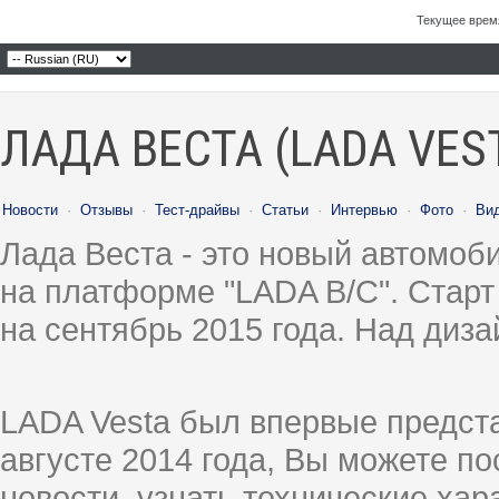
Текущее врем
ЛАДА ВЕСТА (LADA VES
Новости
·
Отзывы
·
Тест-драйвы
·
Статьи
·
Интервью
·
Фото
·
Ви
Лада Веста - это новый автомо
на платформе "LADA B/C". Старт
на сентябрь 2015 года. Над диз
LADA Vesta был впервые предст
августе 2014 года, Вы можете п
новости, узнать технические ха