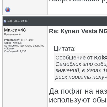
24.06.2024, 23:14
Максим48
Re: Купил Vesta NG
Продвинутый
Регистрация: 11.12.2019
Адрес: Липецк
Автомобиль: SW Cross вариатор
Цитата:
+ Жулик
Сообщений: 2,435
Сообщение от
Kol8
Самоблок это соби
значений, в Уазах 
риск порвать полу-
Да пофиг на наз
используют обы