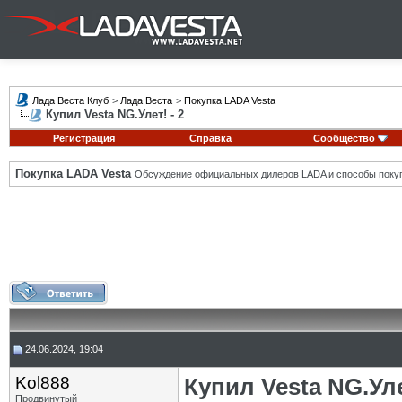
Лада Веста Клуб
>
Лада Веста
>
Покупка LADA Vesta
Купил Vesta NG.Улет! - 2
Регистрация
Справка
Сообщество
Покупка LADA Vesta
Обсуждение официальных дилеров LADA и способы покуп
24.06.2024, 19:04
Kol888
Купил Vesta NG.Уле
Продвинутый