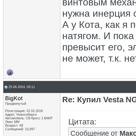
винтовым механ
нужна инерция о
А у Кота, как я
натягом. И пока
превысит его, 
не может, т.к. н
25.06.2024, 09:11
BigKot
Re: Купил Vesta NG
Продвинутый
Регистрация: 22.02.2016
Адрес: Новосибирск
Автомобиль: СВ Кросс 1.8АМТ
Цитата:
Люкс ММ
Возраст: 48
Сообщений: 10,097
Сообщение от
Мак