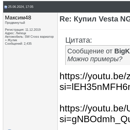
25.06.2024, 17:05
Максим48
Re: Купил Vesta NG
Продвинутый
Регистрация: 11.12.2019
Адрес: Липецк
Автомобиль: SW Cross вариатор
Цитата:
+ Жулик
Сообщений: 2,435
Сообщение от
BigK
Можно примеры?
https://youtu.b
si=lEH35nMFH6
https://youtu.b
si=gNBOdmh_Q