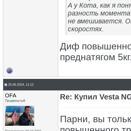
А у Кота, как я по
разность момента 
не вмешивается. Он
скоростях.
Диф повышенног
преднатягом 5кг
25.06.2024, 11:12
OFA
Re: Купил Vesta NG
Продвинутый
Парни, вы толь
повышенного тр