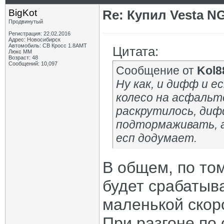
BigKot
Re: Купил Vesta NG
Продвинутый
Регистрация: 22.02.2016
Адрес: Новосибирск
Автомобиль: СВ Кросс 1.8АМТ
Цитата:
Люкс ММ
Возраст: 48
Сообщений: 10,097
Сообщение от
Kol8
Ну как, и дифф и е
колесо на асфальте
раскрутилось, диф
подтормаживать, а
есп додумает.
В общем, по том
будет срабатыва
маленькой скоро
При разгоне по 