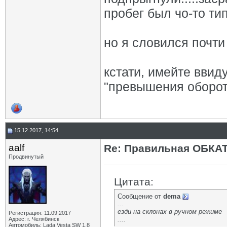
пробег был чо-то ти
но я словился почти
кстати, имейте ввиду
"превышения оборото
15.12.2017, 14:54
aalf
Re: Правильная ОБКА
Продвинутый
Цитата:
Сообщение от
dema
...
езди на склонах в ручном режиме
Регистрация: 11.09.2017
....
Адрес: г. Челябинск
Автомобиль: Lada Vesta SW 1.8