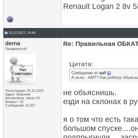
Renault Logan 2 8v 5М
15.12.2017, 14:49
dema
Re: Правильная ОБКА
Продвинутый
Цитата:
Сообщение от
aalf
А если - АМТ? Как роботу объясни
не объяснишь.
Регистрация: 25.12.2015
Адрес: Воронеж
Автомобиль: Vesta '15
езди на склонах в 
Возраст: 42
Сообщений: 11,027
я о том что есть та
большом спуске....о
подпрыгнули.....зас