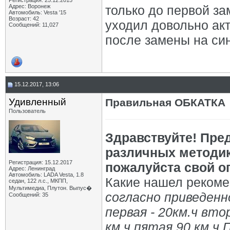
Регистрация: 25.12.2015
Адрес: Воронеж
только до первой за
Автомобиль: Vesta '15
Возраст: 42
уходил довольно ак
Сообщений: 11,027
после замены на син
15.12.2017, 13:06
Удивленный
Правильная ОБКАТКА
Пользователь
Здравствуйте! Пре
различных методик
Регистрация: 15.12.2017
пожалуйста свой о
Адрес: Ленинград
Автомобиль: LADA Vesta, 1.8
Какие нашел рекоме
седан, 122 л.с., МКПП,
Мультимедиа, Плутон. Выпус�
согласно приведенн
Сообщений: 35
первая - 20км.ч вто
км.ч пятая 90 км.ч 