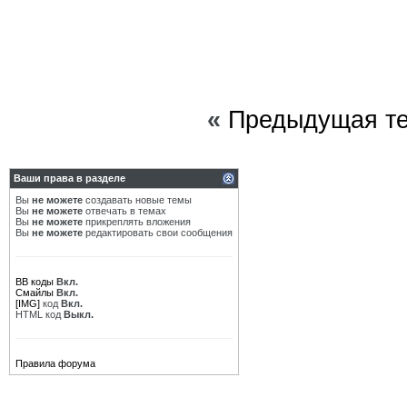
«
Предыдущая т
Ваши права в разделе
Вы
не можете
создавать новые темы
Вы
не можете
отвечать в темах
Вы
не можете
прикреплять вложения
Вы
не можете
редактировать свои сообщения
BB коды
Вкл.
Смайлы
Вкл.
[IMG]
код
Вкл.
HTML код
Выкл.
Правила форума