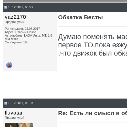
15.12.2017, 08:53
vaz2170
Обкатка Весты
Продвинутый
Регистрация: 02.07.2017
Адрес: Старый Оскол
Думаю поменять масл
Автомобиль: LADA Vesta, МТ, 1.6
ММ Люкс.
Сообщений: 193
первое ТО,пока езжу
,что движок был обк
15.12.2017, 09:10
Iluvatar
Re: Есть ли смысл в о
Продвинутый