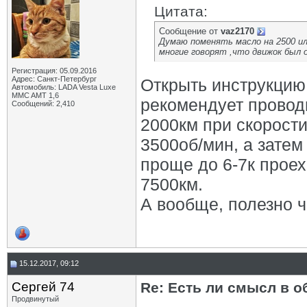
Цитата:
Сообщение от
vaz2170
Думаю поменять масло на 2500 ил
многие говорят ,что движок был о
Регистрация: 05.09.2016
Адрес: Санкт-Петербург
Открыть инструкцию 
Автомобиль: LADA Vesta Luxe
MMC AMT 1,6
рекомендует проводи
Сообщений: 2,410
2000км при скорости
3500об/мин, а затем
проще до 6-7к проех
7500км.
А вообще, полезно 
15.12.2017, 09:12
Сергей 74
Re: Есть ли смысл в о
Продвинутый