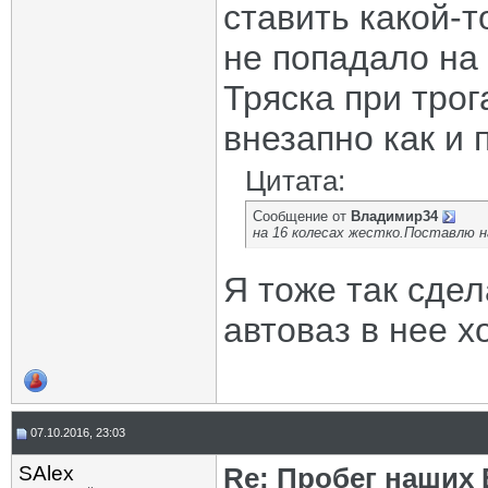
ставить какой-т
не попадало на
Тряска при трог
внезапно как и 
Цитата:
Сообщение от
Владимир34
на 16 колесах жестко.Поставлю на 
Я тоже так сдел
автоваз в нее х
07.10.2016, 23:03
SAlex
Re: Пробег наших В