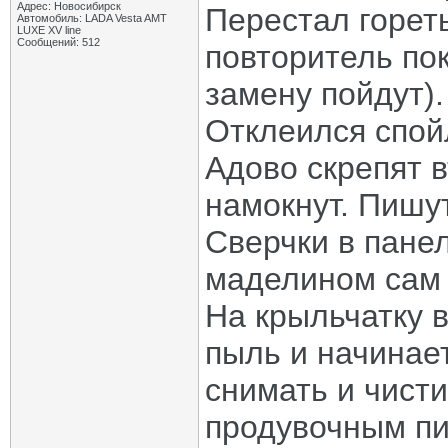
Адрес: Новосибирск
Перестал гореть
Автомобиль: LADA Vesta AMT
LUXE XV line
Сообщений: 512
повторитель пок
замену пойдут).
Отклеился спой
Адово скрепят в
намокнут. Пишут
Сверчки в пане
маделином сам 
На крыльчатку 
пыль и начинает
снимать и чисти
продувочным пи