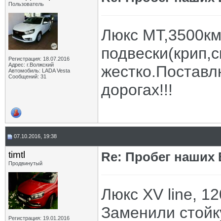
Пользователь
Люкс МТ,3500км
подвески(крип,с
Регистрация: 18.07.2016
Адрес: г.Волжский
жестко.Поставлю
Автомобиль: LADA Vesta
Сообщений: 31
дорогах!!!
07.10.2016, 19:38
timtl
Re: Пробег наших В
Продвинутый
Люкс XV line, 1
Заменили стойк
Регистрация: 19.01.2016