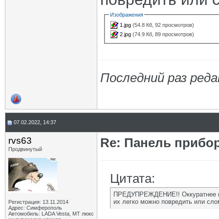
Изображения
1.jpg
(54.8 Кб, 92 просмотров)
2.jpg
(74.9 Кб, 89 просмотров)
Последний раз реда
07.02.2022, 14:37
rvs63
Re: Панель прибор
Продвинутый
Цитата:
ПРЕДУПРЕЖДЕНИЕ!! Оккуратнее при
их легко можно повредить или слом
Регистрация: 13.11.2014
Адрес: Симферополь
Автомобиль: LADA Vesta, МТ люкс