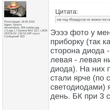
Цитата:
как под 45градусов их можно пост
Регистрация: 18.05.2016
Адрес: Калуга
Автомобиль: ИЖ-комби,ода
Ээээ фото у мен
1.6,ода 1.7,Калина ВАЗ 1117, LADA
VESTA GF-130 52-04Р плуто
Сообщений: 833
приборку (так к
сторона диода -
левая - левая н
диода). На них
стали ярче (по
светодиодами) 
день. БК при 3 