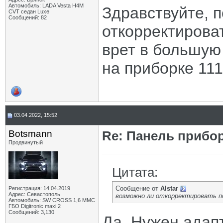
Автомобиль: LADA Vesta H4M
Здравствуйте, 
CVT седан Luxe
Сообщений: 82
откорректирова
врет в большую
на приборке 111
03.04.2022, 15:52
Botsmann
Re: Панель прибор
Продвинутый
Цитата:
Сообщение от
Alstar
Регистрация: 14.04.2019
Адрес: Севастополь
возможно ли откорректировать п
Автомобиль: SW CROSS 1,6 ММС
ГБО Digitronic maxi 2
Сообщений: 3,130
Да. Нужен адап