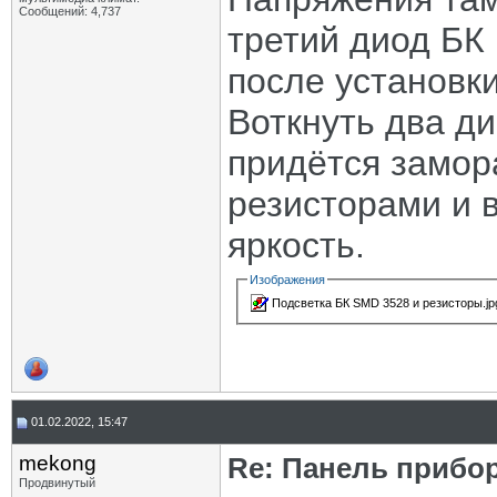
Сообщений: 4,737
третий диод БК
после установки
Воткнуть два д
придётся замор
резисторами и 
яркость.
Изображения
Подсветка БК SMD 3528 и резисторы.j
01.02.2022, 15:47
mekong
Re: Панель прибор
Продвинутый