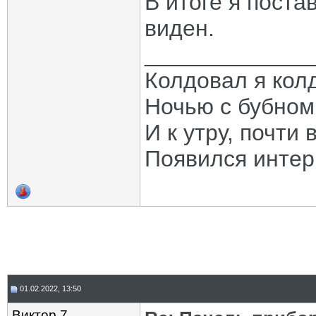
В итоге я поста
виден.
_____________
Колдовал я кол
Ночью с бубном
И к утру, почти 
Появился интер
01.02.2022, 13:50
Виктор 7