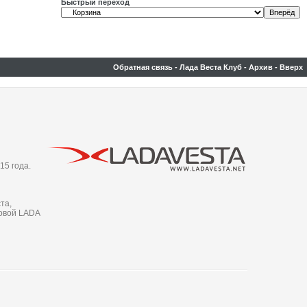
Быстрый переход
Обратная связь
-
Лада Веста Клуб
-
Архив
-
Вверх
15 года.
та,
новой LADA