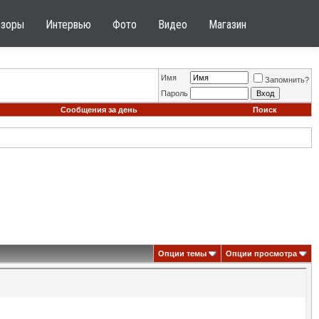
бзоры
Интервью
Фото
Видео
Магазин
Имя
Запомнить?
Пароль
Сообщения за день
Поиск
Опции темы
Опции просмотра