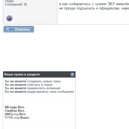
седан
а как собираетесь с чужим ЭБУ иммоб
Сообщений: 35
не проще подъехать к официалам, наве
Ваши права в разделе
Вы
не можете
создавать новые темы
Вы
не можете
отвечать в темах
Вы
не можете
прикреплять вложения
Вы
не можете
редактировать свои сообщения
BB коды
Вкл.
Смайлы
Вкл.
[IMG]
код
Вкл.
HTML код
Выкл.