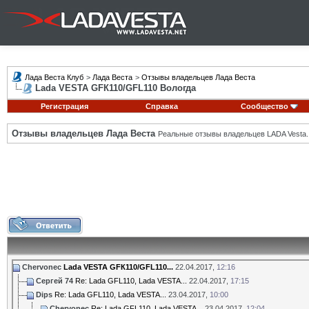
Лада Веста Клуб
>
Лада Веста
>
Отзывы владельцев Лада Веста
Lada VESTA GFК110/GFL110 Вологда
Регистрация
Справка
Сообщество
Отзывы владельцев Лада Веста
Реальные отзывы владельцев LADA Vesta.
Chervonec
Lada VESTA GFК110/GFL110...
22.04.2017,
12:16
Сергей 74
Re: Lada GFL110, Lada VESTA...
22.04.2017,
17:15
Dips
Re: Lada GFL110, Lada VESTA...
23.04.2017,
10:00
Chervonec
Re: Lada GFL110, Lada VESTA...
23.04.2017,
12:04