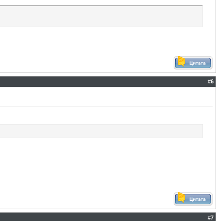
#
6
#
7