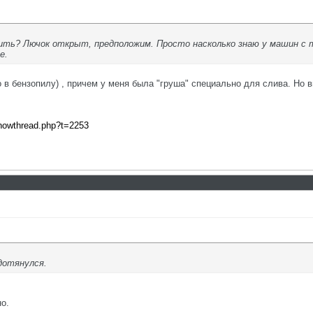
ить? Лючок открыт, предположим. Просто насколько знаю у машин с 
е.
о в бензопилу) , причем у меня была "груша" специально для слива. Но 
showthread.php?t=2253
дотянулся.
о.