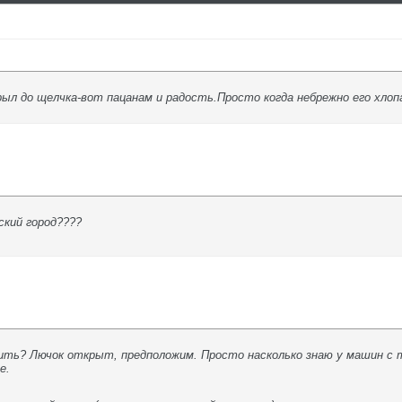
крыл до щелчка-вот пацанам и радость.Просто когда небрежно его хл
ский город????
ить? Лючок открыт, предположим. Просто насколько знаю у машин с 
е.