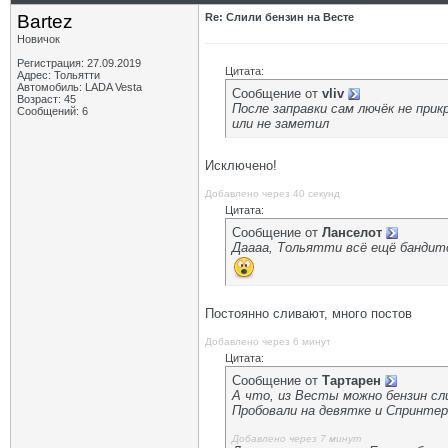
Bartez
Re: Слили бензин на Весте
Новичок
Регистрация: 27.09.2019
Цитата:
Адрес: Тольятти
Автомобиль: LADA Vesta
Сообщение от
vliv
Возраст: 45
После заправки сам лючёк не при
Сообщений: 6
или не заметил
Исключено!
Добавлено через 40 секунд
Цитата:
Сообщение от
Ланселот
Даааа, Тольятти всё ещё бандит
Постоянно сливают, много постов
Добавлено через 6 минут
Цитата:
Сообщение от
Тартарен
А что, из Весты можно бензин сл
Пробовали на девятке и Спринтер
Добавлено через 7 минут