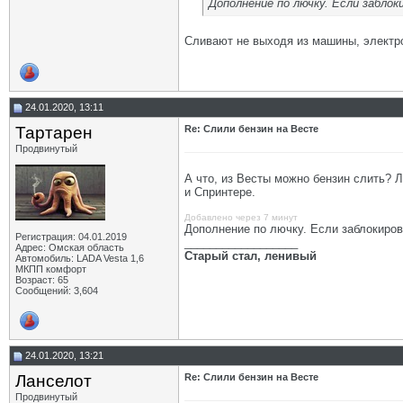
Дополнение по лючку. Если забло
Сливают не выходя из машины, электр
24.01.2020, 13:11
Тартарен
Re: Слили бензин на Весте
Продвинутый
А что, из Весты можно бензин слить? 
и Спринтере.
Добавлено через 7 минут
Дополнение по лючку. Если заблокиров
Регистрация: 04.01.2019
__________________
Адрес: Омская область
Старый стал, ленивый
Автомобиль: LADA Vesta 1,6
МКПП комфорт
Возраст: 65
Сообщений: 3,604
24.01.2020, 13:21
Ланселот
Re: Слили бензин на Весте
Продвинутый