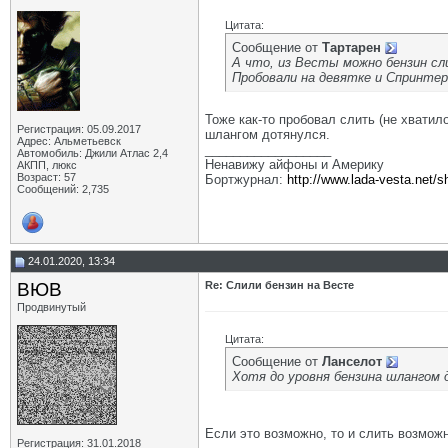
Цитата:
Сообщение от
Тартарен
А что, из Весты можно бензин сл
Пробовали на девятке и Спринтер
Тоже как-то пробовал слить (не хватил
Регистрация: 05.09.2017
шлангом дотянулся.
Адрес: Альметьевск
__________________
Автомобиль: Джили Атлас 2,4
Ненавижу айфоны и Америку
АКПП, люкс
Возраст: 57
Бортжурнал:
http://www.lada-vesta.net/
Сообщений: 2,735
24.01.2020, 13:34
ВЮВ
Re: Слили бензин на Весте
Продвинутый
Цитата:
Сообщение от
Ланселот
Хотя до уровня бензина шлангом 
Если это возможно, то и слить возможн
Регистрация: 31.01.2018