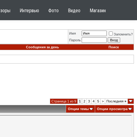
бзоры
Интервью
Фото
Видео
Магазин
Имя
Запомнить?
Пароль
Сообщения за день
Поиск
Страница 1 из 9
1
2
3
4
5
>
Последняя
»
Опции темы
Опции просмотра