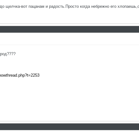
до щелчка-вот пацанам и радость.Просто когда небрежно его хлопаешь,о
ород????
showthread.php?t=2253