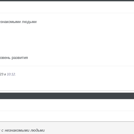
незнакомыми людьми
ровень развития
023 в
10:12
.
я с незнакомыми людьми