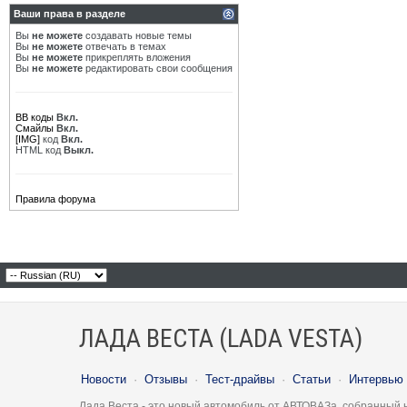
Ваши права в разделе
Вы
не можете
создавать новые темы
Вы
не можете
отвечать в темах
Вы
не можете
прикреплять вложения
Вы
не можете
редактировать свои сообщения
BB коды
Вкл.
Смайлы
Вкл.
[IMG]
код
Вкл.
HTML код
Выкл.
Правила форума
ЛАДА ВЕСТА (LADA VESTA)
Новости
·
Отзывы
·
Тест-драйвы
·
Статьи
·
Интервью
Лада Веста - это новый автомобиль от АВТОВАЗа, собранный 