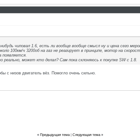
нибудь чиповал 1.6, есть ли вообще вообще смысл ну и цена сего меро
около 100км/ч 3200об на газ не реагирует в принципе, мотор на скоро
а появляется.
о реально, может кто делал? Сам пока склоняюсь к покупке SW с 1.8.
бы с низов двигатель вёз. Помогло очень сильно.
«
Предыдущая тема
|
Следующая тема
»