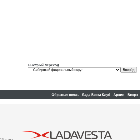
Быстрый переход
Обратная связь
-
Лада Веста Клуб
-
Архив
-
Вверх
15 года.