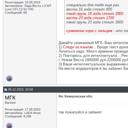
Регистрация: 19.08.2016
специально для тебя еще раз:
Автомобиль: Лада Веста 1.6 MT
веста 16 года стоит 800
Luxe GFL13-52-Y00
Сообщений: 69
твой пруль 16 года стоит 1800
веста 23 года стоит 1700
твой пруль 23 года стоит 3500
сравнение хера с пальцем
- это т
Давайте уважаемый МГК- Ваш интеллект
1)
Следи за языком...
Вроде текст руко
Лечиться надо. Много времени провод
2) Повторюсь для интеллектуала....Реч
г. Новая Веста 1800000 руб-2200000 ру
3) Ваше интеллектуальное выражение-
На месте модераторов-я бы забанил Ва
06.12.2023, 20:58
МГК
Re: Кемеровская обл.
Banned
Регистрация: 17.08.2020
так пожалуйся и забанят
Автомобиль: LADA Vesta
Сообщений: 8,298