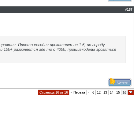
#
157
приятия. Просто сегодня прокатился на 1.6, по городу
сти 100+ разгоняется где то с 4000, прошивкоделы грозяться
Страница 16 из 16
«
Первая
<
6
12
13
14
15
16