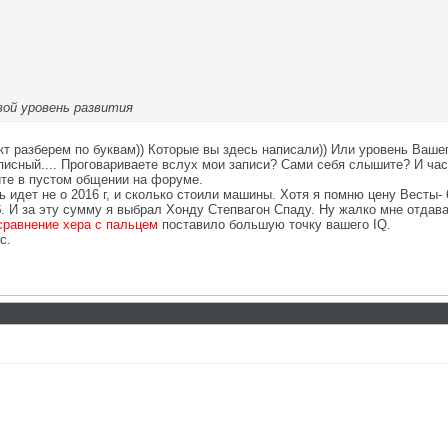
вой уровень развития
 разберем по буквам)) Которые вы здесь написали)) Или уровень Вашег
писный.... Проговариваете вслух мои записи? Сами себя слышите? И час
ите в пустом общении на форуме.
ь идет не о 2016 г, и сколько стоили машины. Хотя я помню цену Весты-
б. И за эту сумму я выбрал Хонду Степвагон Спаду. Ну жалко мне отдава
сравнение хера с пальцем
поставило большую точку вашего IQ.
с.