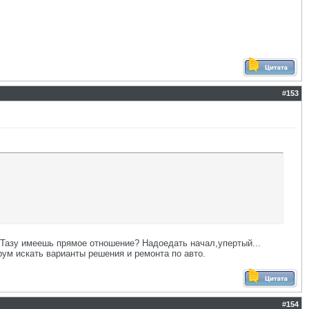
#
153
тоТазу имеешь прямое отношение? Надоедать начал,упертый...
рум искать варианты решения и ремонта по авто.
#
154