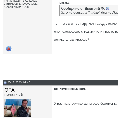
Регистрация: 17.08.2020
Цитата:
Автомобиль: LADA Vesta
Сообщений: 8,298
Сообщение от
Дмитрий Ф.
За эти деньги в "падлу" брать Ла
то, что взял ты, пару лет назад стоил
оно похорошело с годами или просто 
логику улавливаешь?
20.11.2023, 09:46
OFA
Re: Кемеровская обл.
Продвинутый
У вас на вторичке цены ещё болемень. 