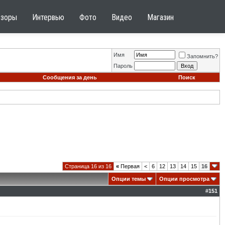
бзоры
Интервью
Фото
Видео
Магазин
Имя
Запомнить?
Пароль
Сообщения за день
Поиск
Страница 16 из 16
«
Первая
<
6
12
13
14
15
16
Опции темы
Опции просмотра
#
151