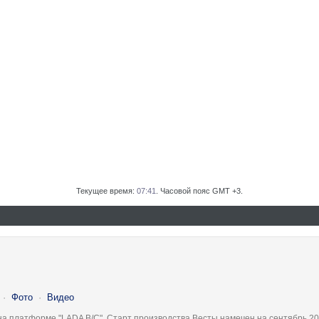
Текущее время:
07:41
. Часовой пояс GMT +3.
·
Фото
·
Видео
на платформе "LADA B/C". Старт производства Весты намечен на сентябрь 20