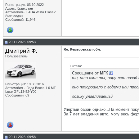
Регистрация: 03.10.2022
Адрес: Казахстан
Автомобиль: LADA Vesta Classic
Start седан
Сообщений: 11,946
20.11.2023, 09:53
Дмитрий Ф.
Re: Кемеровская обл.
Пользователь
Цитата:
Сообщение от
МГК
то, что взял ты, пару лет назад 
Регистрация: 19.08.2016
оно похорошело с годами или про
Автомобиль: Лада Веста 1.6 MT
Luxe GFL13-52-Y00
Сообщений: 69
логику улавливаешь?
Упертый баран однако...На момент поку
За 7 лет владения авто, могу весь фо
20.11.2023, 09:58