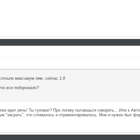
стоило максимум лям, сейчас 1,8
сто все подорожало?
пки идет речь! Ты туповат? Про логику пытаешься говорить....Или к Ав
рум "засрать", что сломалось и отремонтировалось. Мне и нужен был фо