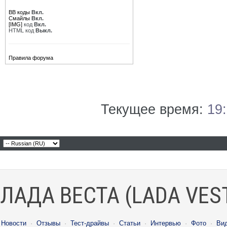
BB коды
Вкл.
Смайлы
Вкл.
[IMG]
код
Вкл.
HTML код
Выкл.
Правила форума
Текущее время:
19
ЛАДА ВЕСТА (LADA VES
Новости
·
Отзывы
·
Тест-драйвы
·
Статьи
·
Интервью
·
Фото
·
Ви