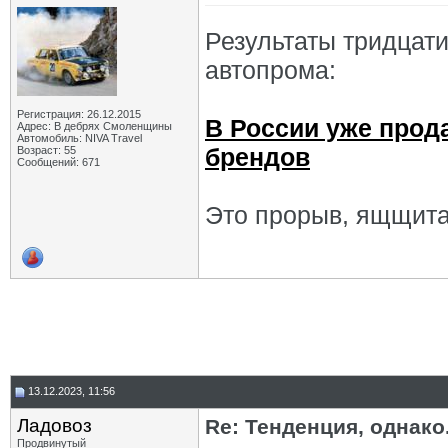
Результаты тридцат
автопрома:
Регистрация: 26.12.2015
В России уже прод
Адрес: В дебрях Смоленщины
Автомобиль: NIVA Travel
брендов
Возраст: 55
Сообщений: 671
Это прорыв, ящщитаю
13.12.2023, 11:56
Ладовоз
Re: Тенденция, однако.
Продвинутый