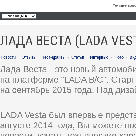
Текущее врем
ЛАДА ВЕСТА (LADA VES
Новости
·
Отзывы
·
Тест-драйвы
·
Статьи
·
Интервью
·
Фото
·
Ви
Лада Веста - это новый автомо
на платформе "LADA B/C". Старт
на сентябрь 2015 года. Над диз
LADA Vesta был впервые предст
августе 2014 года, Вы можете п
новости, узнать технические ха