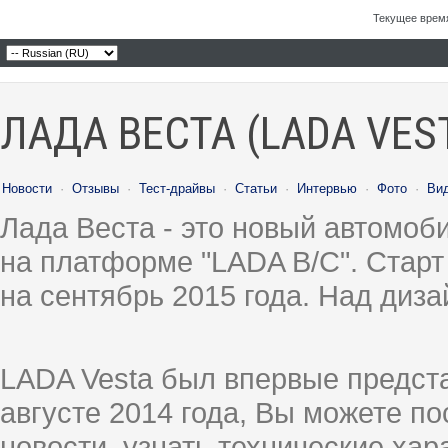
Текущее врем
ЛАДА ВЕСТА (LADA VES
Новости
·
Отзывы
·
Тест-драйвы
·
Статьи
·
Интервью
·
Фото
·
Ви
Лада Веста - это новый автомо
на платформе "LADA B/C". Старт
на сентябрь 2015 года. Над диз
LADA Vesta был впервые предст
августе 2014 года, Вы можете п
новости, узнать технические ха