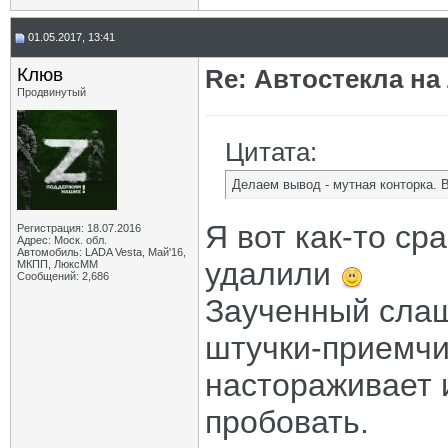
01.05.2017, 13:41
Клюв
Re: Автостекла на
Продвинутый
Цитата:
Делаем вывод - мутная конторка. 
Я вот как-то ср
Регистрация: 18.07.2016
Адрес: Моск. обл.
Автомобиль: LADA Vesta, Май'16,
удалили
МКПП, ЛюксММ
Сообщений: 2,686
Заученный слащ
штучки-приемчик
настораживает 
пробовать.