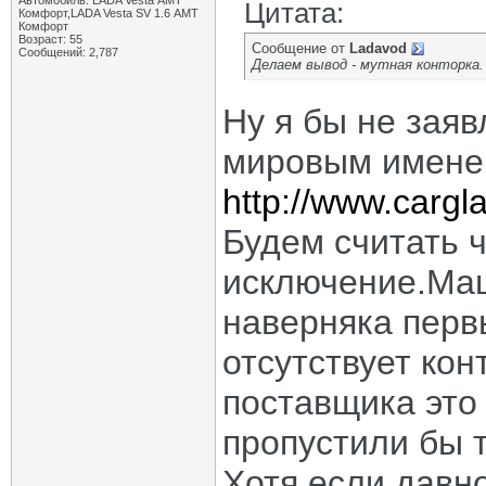
Автомобиль: LADA Vesta АМТ
Цитата:
Комфорт,LADA Vesta SV 1.6 АМТ
Комфорт
Возраст: 55
Сообщение от
Ladavod
Сообщений: 2,787
Делаем вывод - мутная конторка
Ну я бы не заяв
мировым имене
http://www.cargl
Будем считать 
исключение.Маш
наверняка перв
отсутствует кон
поставщика это
пропустили бы т
Хотя если давно