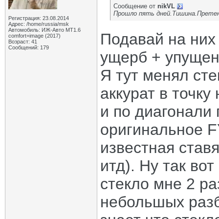
Сообщение от
nikVL
Прошло пять дней.Тишина.Претен
Регистрация: 23.08.2014
Адрес: /home/russia/msk
Автомобиль: ИЖ-Авто MT1.6
Подавай на них
comfort+image (2017)
Возраст: 41
Сообщений: 179
ущерб + упущен
Я тут менял сте
аккурат в точку
и по диагонали 
оригинальное F
известная ставя
итд). Ну так во
стекло мне 2 ра
небольшых разб