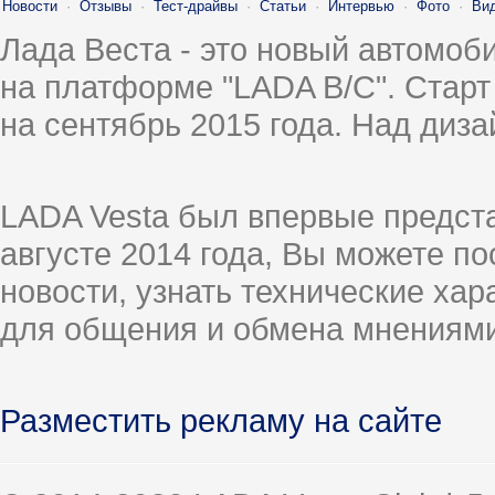
Новости
·
Отзывы
·
Тест-драйвы
·
Статьи
·
Интервью
·
Фото
·
Ви
Лада Веста - это новый автомо
на платформе "LADA B/C". Старт
на сентябрь 2015 года. Над диз
LADA Vesta был впервые предст
августе 2014 года, Вы можете п
новости, узнать технические ха
для общения и обмена мнениями
Разместить рекламу на сайте