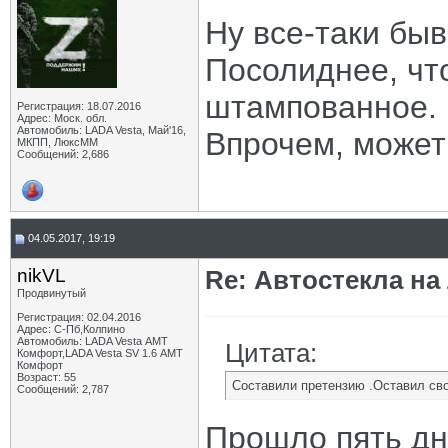
Ну все-таки бы
Посолиднее, что
штампованное.
Регистрация: 18.07.2016
Адрес: Моск. обл.
Автомобиль: LADA Vesta, Май'16,
Впрочем, может
МКПП, ЛюксММ
Сообщений: 2,686
04.05.2017, 19:19
nikVL
Re: Автостекла на
Продвинутый
Регистрация: 02.04.2016
Адрес: С-Пб,Колпино
Автомобиль: LADA Vesta АМТ
Цитата:
Комфорт,LADA Vesta SV 1.6 АМТ
Комфорт
Возраст: 55
Составили претензию .Оставил сво
Сообщений: 2,787
Прошло пять дн