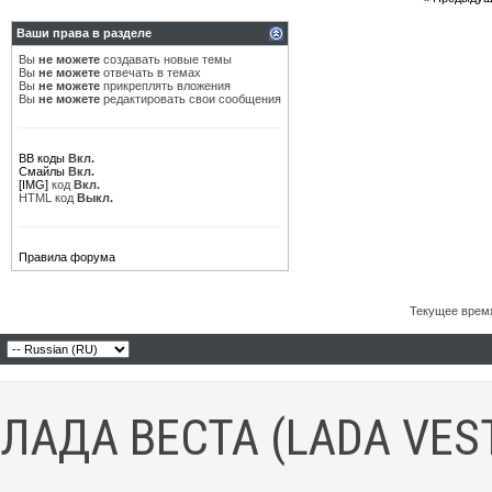
Ваши права в разделе
Вы
не можете
создавать новые темы
Вы
не можете
отвечать в темах
Вы
не можете
прикреплять вложения
Вы
не можете
редактировать свои сообщения
BB коды
Вкл.
Смайлы
Вкл.
[IMG]
код
Вкл.
HTML код
Выкл.
Правила форума
Текущее врем
ЛАДА ВЕСТА (LADA VES