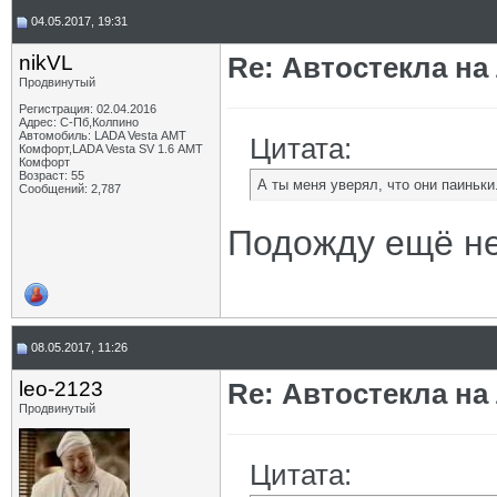
04.05.2017, 19:31
nikVL
Re: Автостекла на
Продвинутый
Регистрация: 02.04.2016
Адрес: С-Пб,Колпино
Автомобиль: LADA Vesta АМТ
Цитата:
Комфорт,LADA Vesta SV 1.6 АМТ
Комфорт
Возраст: 55
А ты меня уверял, что они паиньк
Сообщений: 2,787
Подожду ещё нем
08.05.2017, 11:26
leo-2123
Re: Автостекла на
Продвинутый
Цитата: