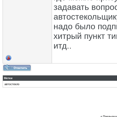
задавать вопрос
автостекольщик
надо было подп
хитрый пункт ти
итд..
Метки
автостекло
«
Предыдущ