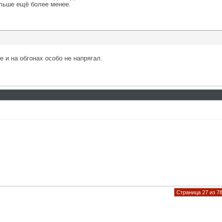
альше ещё более менее.
 и на обгонах особо не напрягал.
Страница 27 из 7