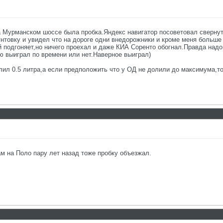
 Мурманском шоссе была пробка.Яндекс навигатор посоветовал свернуть
нтовку и увидел что на дороге одни внедорожники и кроме меня больше 
й подгоняет,но ничего проехал и даже КИА Соренто обогнал.Правда надо 
аю выиграл по времени или нет.Наверное выиграл)
ил 0.5 литра,а если предположить что у ОД не долили до максимума,то 
ам на Поло пару лет назад тоже пробку объезжал.