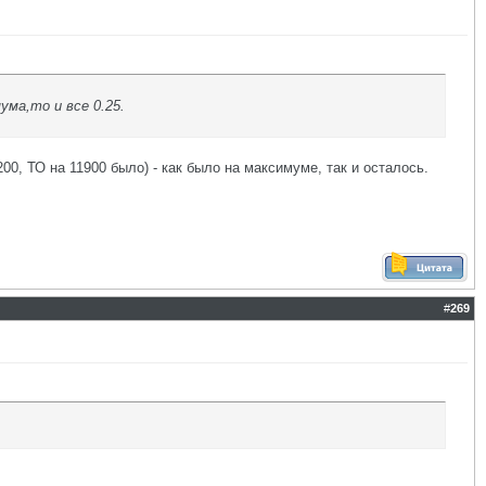
ума,то и все 0.25.
00, ТО на 11900 было) - как было на максимуме, так и осталось.
#
269