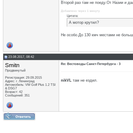
Второй раз там не поеду.От Назии и д
Добавлено через 1 минуту
Цитата:
А мотор крутил?
Не особо.До 130 кмч местами не больше
23.08.2017, 08:42
Smitn
Re: Вестоводы Санкт-Петербурга - 3
Продвинутый
Регистрация: 29.09.2015
nikVL
там не ездил.
Адрес: г. Ленинград
Автомобиль: VW Golf Plus 1.2 TSI
& DSG7
Возраст: 42
Сообщений: 351