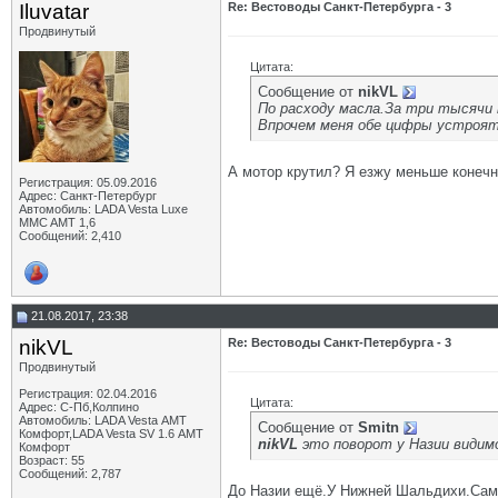
Iluvatar
Re: Вестоводы Санкт-Петербурга - 3
Продвинутый
Цитата:
Сообщение от
nikVL
По расходу масла.За три тысячи к
Впрочем меня обе цифры устроят
А мотор крутил? Я езжу меньше конечно
Регистрация: 05.09.2016
Адрес: Санкт-Петербург
Автомобиль: LADA Vesta Luxe
MMC AMT 1,6
Сообщений: 2,410
21.08.2017, 23:38
nikVL
Re: Вестоводы Санкт-Петербурга - 3
Продвинутый
Регистрация: 02.04.2016
Цитата:
Адрес: С-Пб,Колпино
Автомобиль: LADA Vesta АМТ
Сообщение от
Smitn
Комфорт,LADA Vesta SV 1.6 АМТ
nikVL
это поворот у Назии видимо
Комфорт
Возраст: 55
Сообщений: 2,787
До Назии ещё.У Нижней Шальдихи.Сама