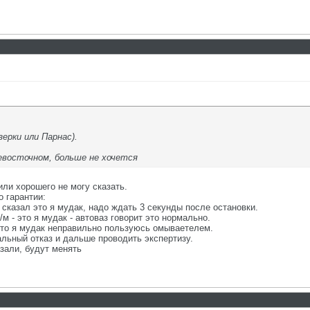
ерки или Парнас).
евосточном, больше не хочется
или хорошего не могу сказать.
о гарантии:
 сказал это я мудак, надо ждать 3 секунды после остановки.
/м - это я мудак - автоваз говорит это нормально.
 это я мудак неправильно пользуюсь омываетелем.
льный отказ и дальше проводить экспертизу.
азали, будут менять