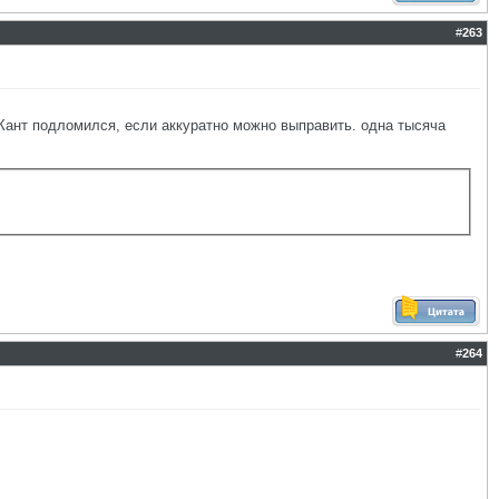
#
263
ант подломился, если аккуратно можно выправить. одна тысяча
#
264