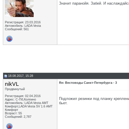
Значит паранойя. Забей. И наслаждайс
Регистрация: 23.03.2016
Автомобиль: LADA Vesta
Сообщений: 561
18.08.2017, 15:28
nikVL
Re: Вестоводы Санкт-Петербурга - 3
Продвинутый
Регистрация: 02.04.2016
Подложил резинки под планку креплени
Адрес: С-Пб,Колпино
бьет.
Автомобиль: LADA Vesta АМТ
Комфорт,LADA Vesta SV 1.6 АМТ
Комфорт
Возраст: 55
Сообщений: 2,787