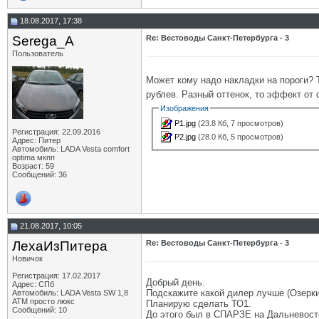
18.08.2017, 17:38
Serega_A
Re: Вестоводы Санкт-Петербурга - 3
Пользователь
Может кому надо накладки на пороги? 
рублев. Разный оттенок, то эффект от 
Изображения
P1.jpg
(23.8 Кб, 7 просмотров)
Регистрация: 22.09.2016
P2.jpg
(28.0 Кб, 5 просмотров)
Адрес: Питер
Автомобиль: LADA Vesta comfort
optima мкпп
Возраст: 59
Сообщений: 36
21.08.2017, 10:05
ЛехаИзПитера
Re: Вестоводы Санкт-Петербурга - 3
Новичок
Регистрация: 17.02.2017
Добрый день.
Адрес: СПб
Подскажите какой дилер лучше (Озерки
Автомобиль: LADA Vesta SW 1,8
АТМ просто люкс
Планирую сделать ТО1.
Сообщений: 10
До этого был в СПАРЗЕ на Дальневост