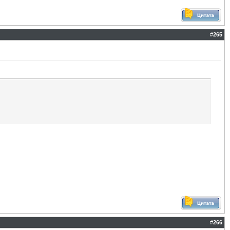
#
265
#
266