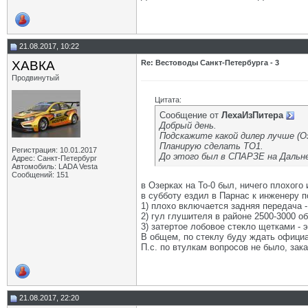
21.08.2017, 10:22
ХАВКА
Re: Вестоводы Санкт-Петербурга - 3
Продвинутый
Цитата:
Сообщение от
ЛехаИзПитера
Добрый день.
Подскажите какой дилер лучше (Оз
Планирую сделать ТО1.
Регистрация: 10.01.2017
До этого был в СПАРЗЕ на Дальн
Адрес: Санкт-Петербург
Автомобиль: LADA Vesta
Сообщений: 151
в Озерках на То-0 был, ничего плохого 
в субботу ездил в Парнас к инженеру п
1) плохо включается задняя передача -
2) гул глушителя в районе 2500-3000 об
3) затертое лобовое стекло щетками -
В общем, по стеклу буду ждать официа
П.с. по втулкам вопросов не было, зак
21.08.2017, 22:20