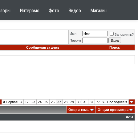
бзоры
Интервью
Фото
Видео
Магазин
Имя
Запомнить?
Пароль
Сообщения за день
Поиск
8
«
Первая
<
17
23
24
25
26
27
28
29
30
31
37
77
>
Последняя
»
Опции темы
Опции просмотра
#
261