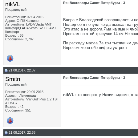
nikVL
Re: Вестоводы Санкт-Петербурга - 3
Продвинутый
Регистрация: 02.04.2016
Вчера с Вологодской возвращался и на
Адрес: С-Пб,Колпино
Неладное я почуял когда выехал на гру
Автомобиль: LADA Vesta АМТ
Комфорт,LADA Vesta SV 1.6 АМТ
Это атас,а не дорога.Яма на яме и ямо
Комфорт
Проехал по этой трясучке 14 км.Не зн
Возраст: 55
Сообщений: 2,787
По расходу масла.За три тысячи км дол
Впрочем меня обе цифры устроят.
21.08.2017, 22:37
Smitn
Re: Вестоводы Санкт-Петербурга - 3
Продвинутый
Регистрация: 29.09.2015
nikVL
это поворот у Назии видимо, я т
Адрес: г. Ленинград
Автомобиль: VW Golf Plus 1.2 TSI
& DSG7
Возраст: 42
Сообщений: 351
21.08.2017, 22:38