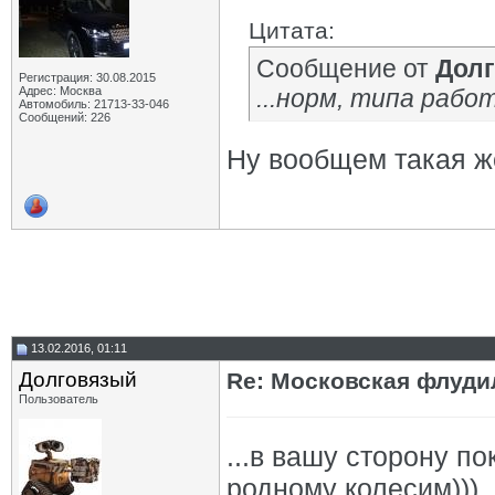
Цитата:
Сообщение от
Дол
Регистрация: 30.08.2015
Адрес: Москва
...норм, типа рабо
Автомобиль: 21713-33-046
Сообщений: 226
Ну вообщем такая же
13.02.2016, 01:11
Долговязый
Re: Московская флудил
Пользователь
...в вашу сторону по
родному колесим)))