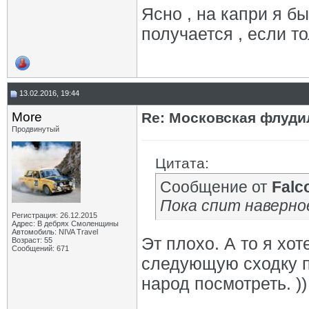
Ясно , на капри я б
получается , если то
13.02.2016, 19:44
More
Re: Московская флудил
Продвинутый
Цитата:
Сообщение от
Falc
Пока спит наверное 
Регистрация: 26.12.2015
Адрес: В дебрях Смоленщины
Автомобиль: NIVA Travel
Эт плохо. А то я хо
Возраст: 55
Сообщений: 671
следующую сходку по
народ посмотреть. )