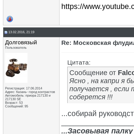
https://www.youtub
13.02.2016, 21:19
Долговязый
Re: Московская флудил
Пользователь
Цитата:
Сообщение от
Falc
Ясно , на капри я б
получается , если 
Регистрация: 17.06.2014
Адрес: Казань- город контрастов
соберется !!!
Автомобиль: приора 217130 и
217130 SE
Возраст: 53
Сообщений: 95
...собирай руководст
_________________
...Засовывая палку