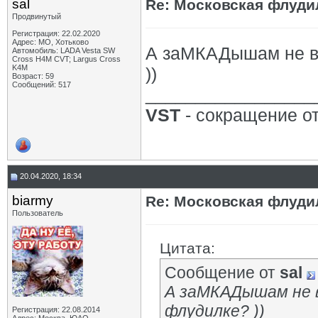
sal
Re: Московская флудил
Продвинутый
Регистрация: 22.02.2020
Адрес: МО, Хотьково
А заМКАДышам не во
Автомобиль: LADA Vesta SW
Cross H4M CVT; Largus Cross
K4M
))
Возраст: 59
Сообщений: 517
_________________
VST
- сокращение от 
20.04.2020, 18:34
biarmy
Re: Московская флудил
Пользователь
Цитата:
Сообщение от
sal
А заМКАДышам не 
флудилке? ))
Регистрация: 22.08.2014