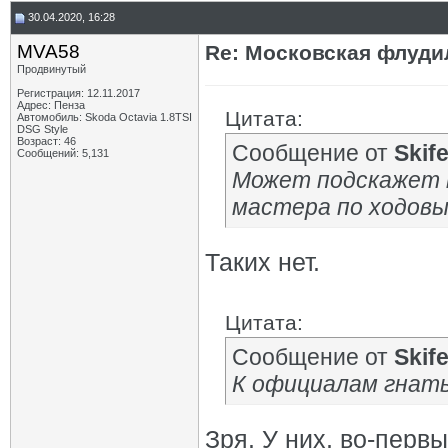
30.04.2020, 16:28
MVA58
Re: Московская флудил
Продвинутый
Регистрация: 12.11.2017
Адрес: Пенза
Цитата:
Автомобиль: Skoda Octavia 1.8TSI
DSG Style
Возраст: 46
Сообщение от
Skif
Сообщений: 5,131
Может подскажет к
мастера по ходов
Таких нет.
Цитата:
Сообщение от
Skif
К официалам гнать
Зря. У них, во-перв