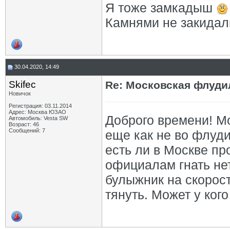
Я тоже замкадыш
Камнями не закида
30.04.2020, 14:49
Skifec
Re: Московская флудил
Новичок
Регистрация: 03.11.2014
Адрес: Москва ЮЗАО
Доброго времени! Мо
Автомобиль: Vesta SW
Возраст: 46
Сообщений: 7
еще как не во флуди
есть ли в Москве п
официалам гнать не
булыжник на скорост
тянуть. Может у ког