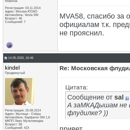
Новичок
Регистрация: 03.11.2014
Адрес: Москва ЮЗАО
MVA58, спасибо за о
Автомобиль: Vesta SW
Возраст: 46
Сообщений: 7
официалам т.к. пре
не прояснил.
14.05.2020, 16:46
kindel
Re: Московская флудил
Продвинутый
Цитата:
Сообщение от
sal
А заМКАДышам не 
Регистрация: 26.08.2014
флудилке? ))
Адрес: Мытищи - Озёры
Автомобиль: Карфаген SW 1,6
МКПП Люкс Мультимедиа
Возраст: 58
привет.
Сообщений: 423