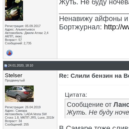
Жуть. Не буду ночеват
_________________
Ненавижу айфоны и
Бортжурнал:
http://
Регистрация: 05.09.2017
Адрес: Альметьевск
Автомобиль: Джили Атлас 2,4
АКПП, люкс
Возраст: 57
Сообщений: 2,735
24.01.2020, 18:10
Stelser
Re: Слили бензин на В
Продвинутый
Цитата:
Сообщение от
Лан
Регистрация: 26.04.2019
Жуть. Не буду ночев
Адрес: Самара
Автомобиль: LADA Vesta SW
Cross 1.8, МКПП JR5, Luxe, 2019г
Возраст: 34
Сообщений: 255
В Самаре тоже слива