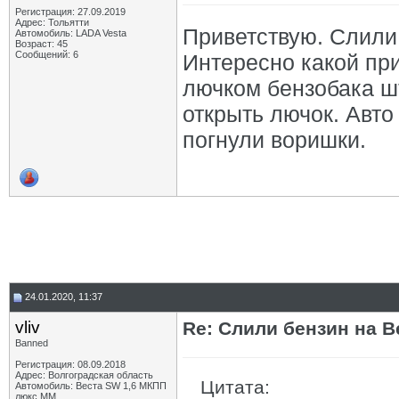
Регистрация: 27.09.2019
Адрес: Тольятти
Приветствую. Слили 
Автомобиль: LADA Vesta
Возраст: 45
Сообщений: 6
Интересно какой пр
лючком бензобака ш
открыть лючок. Авто
погнули воришки.
24.01.2020, 11:37
vliv
Re: Слили бензин на В
Banned
Регистрация: 08.09.2018
Адрес: Волгоградская область
Цитата:
Автомобиль: Веста SW 1,6 МКПП
люкс ММ