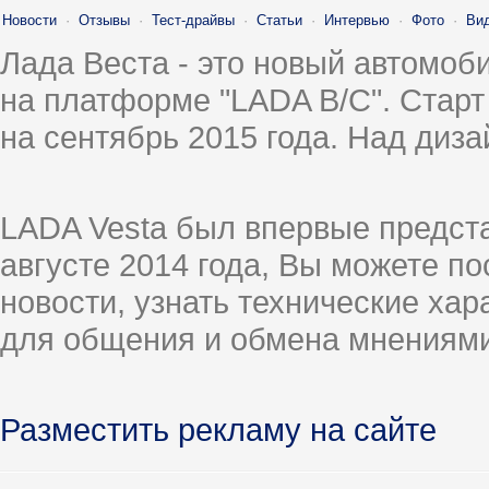
Новости
·
Отзывы
·
Тест-драйвы
·
Статьи
·
Интервью
·
Фото
·
Ви
Лада Веста - это новый автомо
на платформе "LADA B/C". Старт
на сентябрь 2015 года. Над диз
LADA Vesta был впервые предст
августе 2014 года, Вы можете п
новости, узнать технические ха
для общения и обмена мнениями
Разместить рекламу на сайте