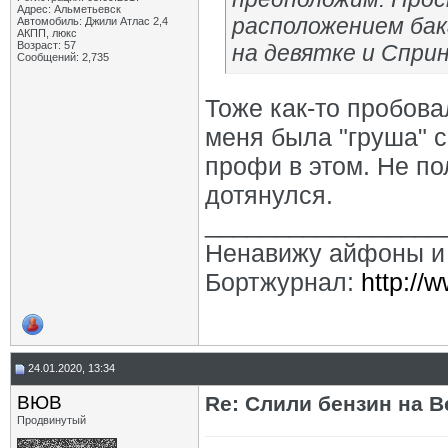
Адрес: Альметьевск
расположением бак
Автомобиль: Джили Атлас 2,4
АКПП, люкс
Возраст: 57
на девятке и Спри
Сообщений: 2,735
Тоже как-то пробова
меня была "груша" 
профи в этом. Не по
дотянулся.
_________________
Ненавижу айфоны и
Бортжурнал:
http://
24.01.2020, 13:34
ВЮВ
Re: Слили бензин на В
Продвинутый