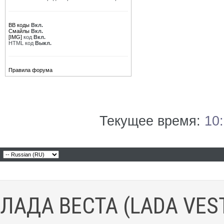
BB коды
Вкл.
Смайлы
Вкл.
[IMG]
код
Вкл.
HTML код
Выкл.
Правила форума
Текущее время:
10
ЛАДА ВЕСТА (LADA VES