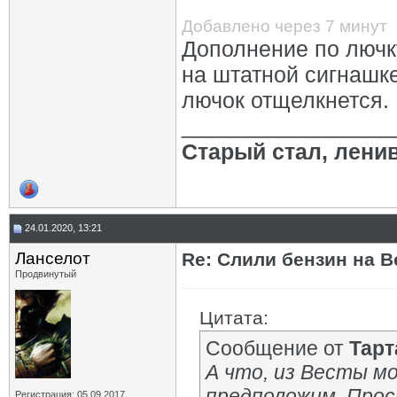
Добавлено через 7 минут
Дополнение по лючк
на штатной сигнашке
лючок отщелкнется.
_________________
Старый стал, лени
24.01.2020, 13:21
Ланселот
Re: Слили бензин на В
Продвинутый
Цитата:
Сообщение от
Тарт
А что, из Весты м
предположим. Прос
Регистрация: 05.09.2017