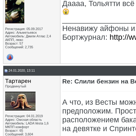
Даааа, Тольятти всё
_________________
Ненавижу айфоны и
Регистрация: 05.09.2017
Адрес: Альметьевск
Бортжурнал:
http://
Автомобиль: Джили Атлас 2,4
АКПП, люкс
Возраст: 57
Сообщений: 2,735
24.01.2020, 13:11
Тартарен
Re: Слили бензин на В
Продвинутый
А что, из Весты мож
предположим. Прост
Регистрация: 04.01.2019
расположением бака
Адрес: Омская область
Автомобиль: LADA Vesta 1,6
на девятке и Спринт
МКПП комфорт
Возраст: 65
Сообщений: 3,604