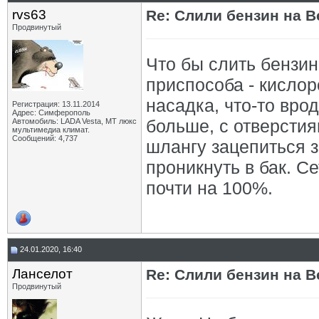
rvs63
Re: Слили бензин на В
Продвинутый
Что бы слить бензи
приспособа - кислор
насадка, что-то вро
Регистрация: 13.11.2014
Адрес: Симферополь
больше, с отверсти
Автомобиль: LADA Vesta, МТ люкс
мультимедиа климат.
Сообщений: 4,737
шлангу зацепиться з
проникнуть в бак. С
почти на 100%.
24.01.2020, 16:40
Ланселот
Re: Слили бензин на В
Продвинутый