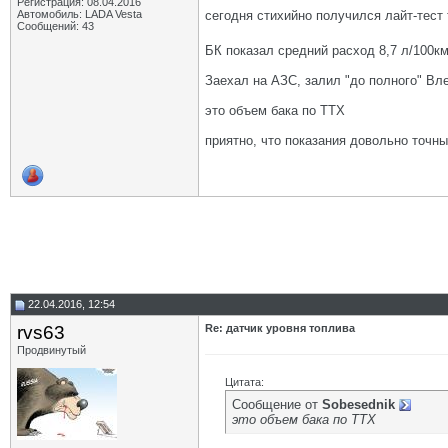
Регистрация: 08.04.2016
сегодня стихийно получился лайт-тест
Автомобиль: LADA Vesta
Сообщений: 43
БК показал средний расход 8,7 л/100км
Заехал на АЗС, залил "до полного" Вл
это объем бака по ТТХ
приятно, что показания довольно точн
22.04.2016, 12:54
rvs63
Re: датчик уровня топлива
Продвинутый
Цитата:
Сообщение от
Sobesednik
это объем бака по ТТХ