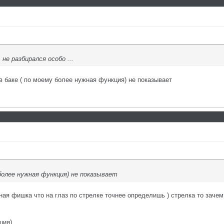
е разбирался особо ...
 в баке ( по моему более нужная функция) не показывает
более нужная функция) не показывает
ая фишка что на глаз по стрелке точнее определишь ) стрелка то зачем т
ция)