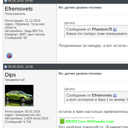
06.05.2016, 08:46
Efremovets
Re: датчик уровня топлива
Пользователь
Регистрация: 21.12.2015
Цитата:
Адрес: Ефремов, Тульская
область
Сообщение от
Phantom70
Автомобиль: Лада ВЕСТА,
Какие то литры там показывает, н
Комфорт, МКП, цвет ангкор
Сообщений: 90
Потраченные за поездку, а вот остаток
06.05.2016, 14:28
Dips
Re: датчик уровня топлива
Продвинутый
Цитата:
Сообщение от
Efremovets
а вот остаток в баке ( по моему 
остаток в баке настолько приблезительн
Регистрация: 06.01.2016
Адрес: Кемеровская обл.
__________________
Автомобиль: LADA Vesta 2015
МКПП Luxe Multimedia Lime
Сообщений: 6,738
Без разборок пожалуйста. (Администра