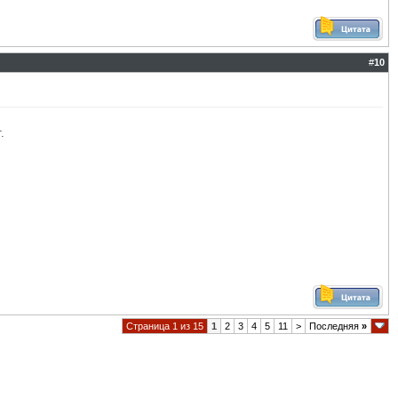
#
10
.
Страница 1 из 15
1
2
3
4
5
11
>
Последняя
»