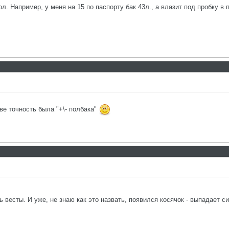
л. Например, у меня на 15 по паспорту бак 43л., а влазит под пробку в 
ве точность была "+\- полбака"
весты. И уже, не знаю как это назвать, появился косячок - выпадает си