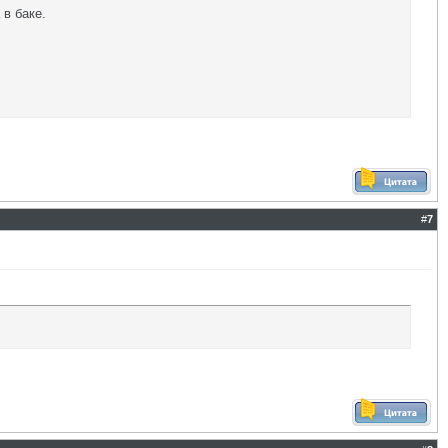
 в баке.
#
7