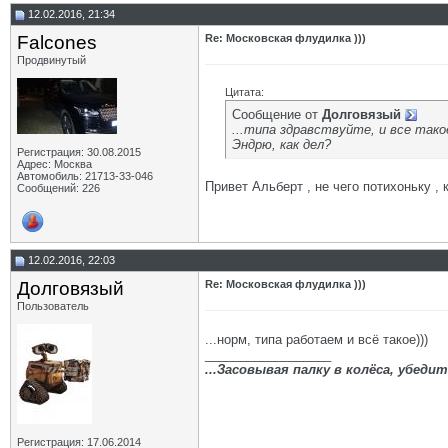
12.02.2016, 21:34
Falcones
Re: Московская флудилка )))
Продвинутый
Цитата:
Сообщение от
Долговязый
...типа здравствуйте, и все такое
Эндрю, как дел?
Регистрация: 30.08.2015
Адрес: Москва
Автомобиль: 21713-33-046
Привет Альберт , не чего потихоньку , 
Сообщений: 226
12.02.2016, 22:03
Долговязый
Re: Московская флудилка )))
Пользователь
...норм, типа работаем и всё такое)))
__________________
...Засовывая палку в колёса, убед
Регистрация: 17.06.2014