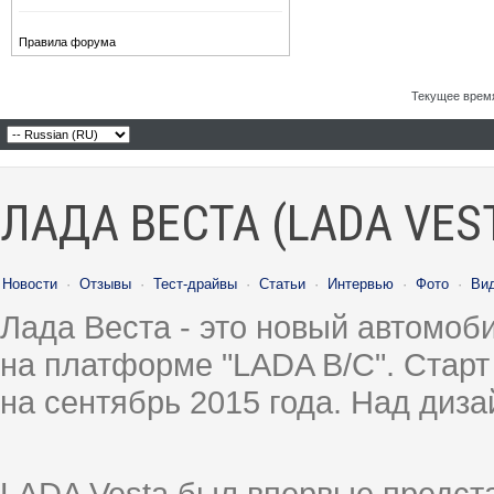
Правила форума
Текущее врем
ЛАДА ВЕСТА (LADA VES
Новости
·
Отзывы
·
Тест-драйвы
·
Статьи
·
Интервью
·
Фото
·
Ви
Лада Веста - это новый автомо
на платформе "LADA B/C". Старт
на сентябрь 2015 года. Над диз
LADA Vesta был впервые предст