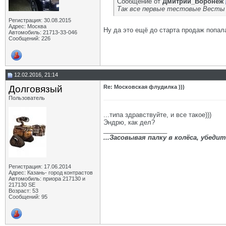
Сообщение от
Дмитрий_Воронеж
Так все первые тестовые Весты б
Регистрация: 30.08.2015
Адрес: Москва
Ну да это ещё до старта продаж попала
Автомобиль: 21713-33-046
Сообщений: 226
12.02.2016, 21:14
Долговязый
Re: Московская флудилка )))
Пользователь
...типа здравствуйте, и все такое)))
Эндрю, как дел?
__________________
...Засовывая палку в колёса, убед
Регистрация: 17.06.2014
Адрес: Казань- город контрастов
Автомобиль: приора 217130 и
217130 SE
Возраст: 53
Сообщений: 95