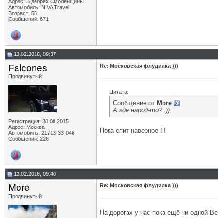
Адрес: В дебрях Смоленщины
Автомобиль: NIVA Travel
Возраст: 55
Сообщений: 671
12.02.2016, 09:37
Falcones
Re: Московская флудилка )))
Продвинутый
Цитата:
Сообщение от
More
А где народ-то?..))
Регистрация: 30.08.2015
Адрес: Москва
Пока спит наверное !!!
Автомобиль: 21713-33-046
Сообщений: 226
12.02.2016, 09:40
More
Re: Московская флудилка )))
Продвинутый
На дорогах у нас пока ещё ни одной Ве