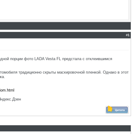
#
1
дной порции фото LADA Vesta FL предстала с отклеившимся
томобиля традиционно скрыты маскировочной пленкой. Однако в этот
жа.
adom.html
Яндекс.Дзен