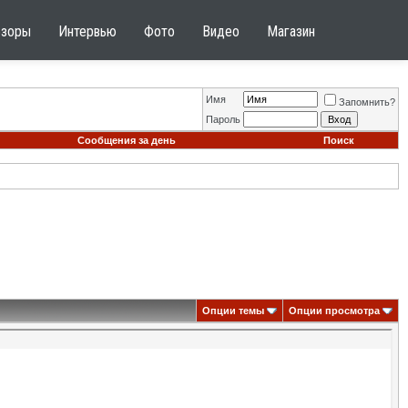
бзоры
Интервью
Фото
Видео
Магазин
Имя
Запомнить?
Пароль
Сообщения за день
Поиск
Опции темы
Опции просмотра