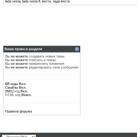
lada vesta
,
lada vesta fl
,
веста
,
лада веста
Ваши права в разделе
Вы
не можете
создавать новые темы
Вы
не можете
отвечать в темах
Вы
не можете
прикреплять вложения
Вы
не можете
редактировать свои сообщения
BB коды
Вкл.
Смайлы
Вкл.
[IMG]
код
Вкл.
HTML код
Выкл.
Правила форума