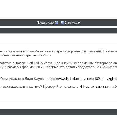
Предыдущая
Следующая
е попадаются в фотообъективы во время дорожных испытаний. На очере
 обновленные фары автомобиля.
рототип обновленной LADA Vesta. Все значимые элементы экстерьера ав
рму и размеры фар машины. Впервые эта деталь предстала без камуфля
е Официального Лада Клуба –
https://www.ladaclub.net/news/182-la...vzglj
, пластмассах и пластике? Проверяйте на канале «
Пластик в жизни
» на 