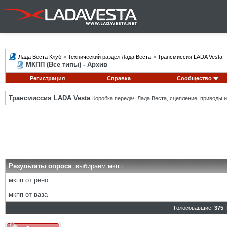
Лада Веста Клуб
>
Технический раздел Лада Веста
>
Трансмиссия LADA Vesta
МКПП (Все типы) - Архив
Регистрация
Справка
Сообщество
Трансмиссия LADA Vesta
Коробка передач Лада Веста, сцепление, приводы и 
Результаты опроса
: выбираем мкпп
мкпп от рено
мкпп от ваза
Голосовавшие:
375
.