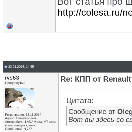
Вот статья про 
http://colesa.ru/
23.01.2016, 14:55
rvs63
Re: КПП от Renault
Продвинутый
Цитата:
Сообщение от
Oleg
Регистрация: 13.11.2014
Вот вы здесь со 
Адрес: Симферополь
Автомобиль: LADA Vesta, МТ люкс
мультимедиа климат.
Сообщений: 4,737