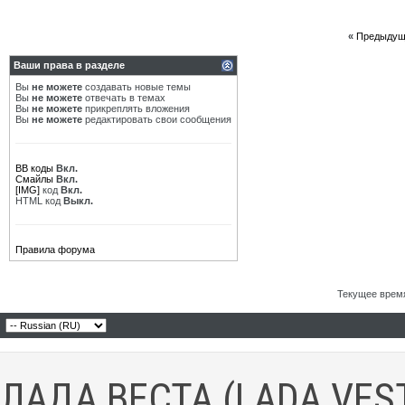
«
Предыдущ
Ваши права в разделе
Вы
не можете
создавать новые темы
Вы
не можете
отвечать в темах
Вы
не можете
прикреплять вложения
Вы
не можете
редактировать свои сообщения
BB коды
Вкл.
Смайлы
Вкл.
[IMG]
код
Вкл.
HTML код
Выкл.
Правила форума
Текущее врем
ЛАДА ВЕСТА (LADA VES