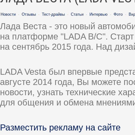
Новости
·
Отзывы
·
Тест-драйвы
·
Статьи
·
Интервью
·
Фото
·
Ви
Лада Веста - это новый автомо
на платформе "LADA B/C". Старт
на сентябрь 2015 года. Над диз
LADA Vesta был впервые предст
августе 2014 года, Вы можете п
новости, узнать технические ха
для общения и обмена мнениями
Разместить рекламу на сайте