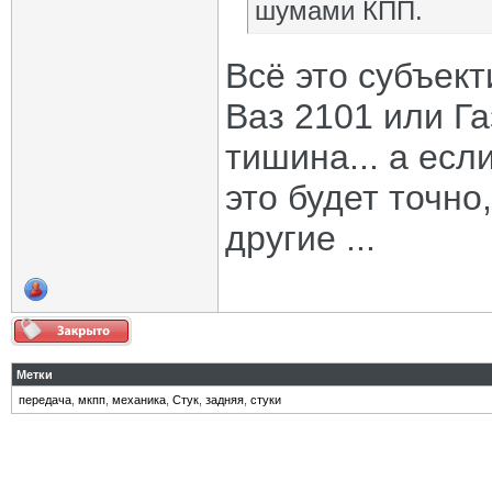
шумами КПП.
Всё это субъект
Ваз 2101 или Га
тишина... а есл
это будет точно
другие ...
Метки
передача
,
мкпп
,
механика
,
Стук
,
задняя
,
стуки