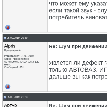
что может ему указа
если такой звук - сл
потребитель виноват
05.09.2019, 20:39
Alpris
Re: Шум при движении
Продвинутый
Регистрация: 21.02.2019
Адрес: Новосибирск
Явлется ли дефект 
Автомобиль: LADA Vesta 1.6,
мкпп.
Сообщений: 451
только АВТОВАЗ. ИПГ
дальше вы как потре
05.09.2019, 21:23
Артур_
Re: Шум при движении