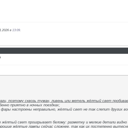
1.2026 в
13:09
.
9
аги, поэтому сквозь туман, ливень или метель жёлтый свет пробива
бенно приятно в ночных поездках;
 фары настроены неправильно, жёлтый свет не так слепит других во
е жёлтый свет проигрывает белому: разметку и мелкие детали видно 
рошие жёлтые лампы сейчас сложнее, так как их постепенно вытес