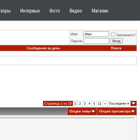
бзоры
Интервью
Фото
Видео
Магазин
Имя
Запомнить?
Пароль
Сообщения за день
Поиск
Страница 1 из 19
1
2
3
4
5
11
>
Последняя
»
Опции темы
Опции просмотра