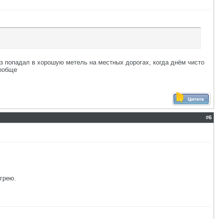
аз попадал в хорошую метель на местных дорогах, когда днём чисто
вообще
#
6
грею.