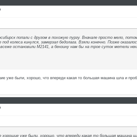
9
осибирск попали с другом в похожую пургу. Вначале просто мело, пото
 под колеса кинулся, замерзал бедолага. Взяли конечно. Позже оказало
всеже остановили М2141, а бензину нам бы на трое суток метели нехв
шие уже были, хорошо, что впереди какая то большая машина шла и проб
9
 хорошие уже были, хорошо, что впереди какая то большая машина шла