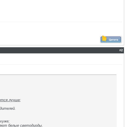
#
2
ется лучше
;
дителей.
хуже;
няют белые светодиоды.