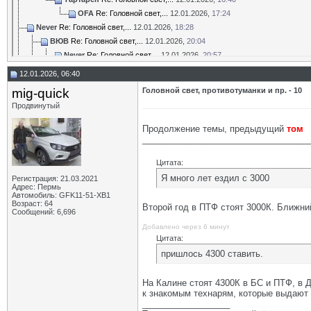
OFA
Re: Головной свет,...
12.01.2026,
17:24
Never
Re: Головной свет,...
12.01.2026,
18:28
ВЮВ
Re: Головной свет,...
12.01.2026,
20:04
Never
Re: Головной свет,...
12.01.2026,
20:57
ВЮВ
Re: Головной свет,...
12.01.2026,
21:04
12.01.2026, 06:40
Ладовоз
Re: Головной свет,...
12.01.2026,
20:18
mig-quick
Головной свет, противотуманки и пр. - 10
OFA
Re: Головной свет,...
12.01.2026,
20:19
Продвинутый
Ладовоз
Re: Головной свет,...
12.01.2026,
20:26
ВЮВ
Re: Головной свет,...
12.01.2026,
20:31
Продолжение темы, предыдущий
том
Ладовоз
Re: Головной свет,...
12.01.2026,
20:32
__________________________________
OFA
Re: Головной свет,...
12.01.2026,
22:31
Цитата:
Never
Re: Головной свет,...
13.01.2026,
01:44
Я много лет ездил с 3000
Регистрация: 21.03.2021
mig-quick
Re: Головной свет,...
13.01.2026,
18:41
Адрес: Пермь
Never
Re: Головной свет,...
12.01.2026,
20:52
Автомобиль: GFK11-51-ХВ1
Возраст: 64
Второй год в ПТФ стоят 3000К. Ближн
Ладовоз
Re: Головной свет,...
12.01.2026,
20:57
Сообщений: 6,696
ВЮВ
Re: Головной свет,...
12.01.2026,
20:59
Добавлено через 6 минут
Ладовоз
Re: Головной свет,...
12.01.2026,
21:03
Цитата:
ВЮВ
Re: Головной свет,...
12.01.2026,
21:07
пришлось 4300 ставить.
Дополнительные ответы в подтемах
Ладовоз
Re: Головной свет,...
12.01.2026,
20:59
На Калине стоят 4300К в БС и ПТФ, в Д
Ладовоз
Re: Головной свет,...
12.01.2026,
21:05
к знакомым технарям, которые выдают к
__________________
Ладовоз
Re: Головной свет,...
12.01.2026,
22:48