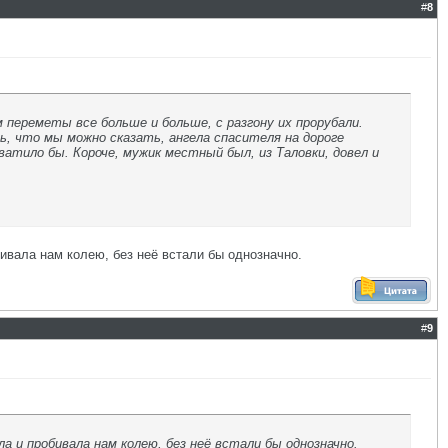
#
8
м переметы все больше и больше, с разгону их прорубали.
сь, что мы можно сказать, ангела спасителя на дороге
атило бы. Короче, мужик местный был, из Таловки, довел и
ивала нам колею, без неё встали бы однозначно.
#
9
 и пробивала нам колею, без неё встали бы однозначно.