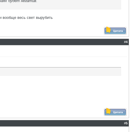
чаях будет негатив.
и вообще весь свет вырубить
#
4
#
5