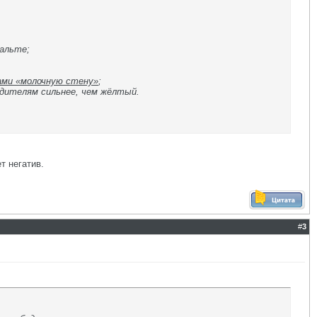
альте;
зами «молочную стену»
;
дителям сильнее, чем жёлтый.
т негатив.
#
3