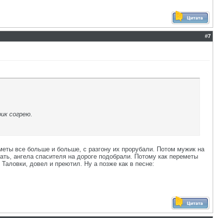
#
7
ик согрею.
меты все больше и больше, с разгону их прорубали. Потом мужик на
зать, ангела спасителя на дороге подобрали. Потому как переметы
Таловки, довел и преютил. Ну а позже как в песне: