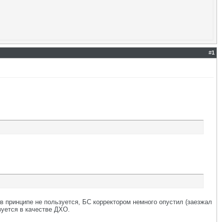
#
1
а в принципе не пользуется, БС корректором немного опустил (заезжал
зуется в качестве ДХО.