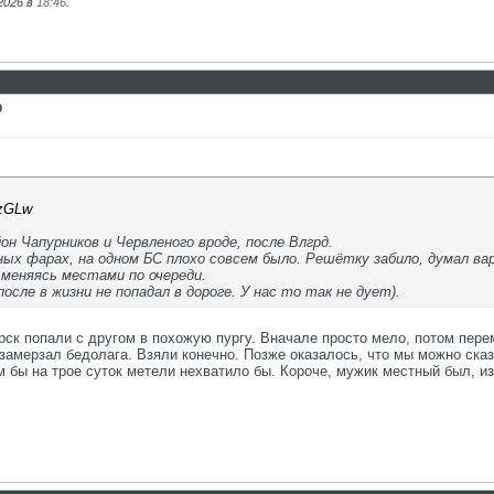
2026 в
18:46
.
9
OzGLw
йон Чапурников и Червленого вроде, после Влгрд.
ых фарах, на одном БС плохо совсем было. Решётку забило, думал вар
 меняясь местами по очереди.
осле в жизни не попадал в дороге. У нас то так не дует).
ирск попали с другом в похожую пургу. Вначале просто мело, потом пере
 замерзал бедолага. Взяли конечно. Позже оказалось, что мы можно ска
 бы на трое суток метели нехватило бы. Короче, мужик местный был, из 