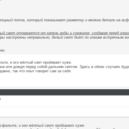
мощный поток, который показывает разметку и мелкие детали на асф
елый свет отражается от капель воды и снежинок, создавая перед гла
ры настроены неправильно, белый свет бьёт по глазам встречным во
ен.
ьте, и его жёлтый свет пробивает хуже.
мана или дождя перед собой дальним светом. Здесь в обоих случаях буде
авно, так что опыт говорит сам за себя.
9
асфальте, и его жёлтый свет пробивает хуже.