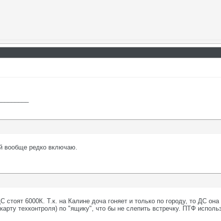
_________
ий вообще редко включаю.
С стоят 6000К. Т.к. на Калине доча гоняет и только по городу, то ДС он
арту техконтроля) по "ящику", что бы не слепить встречку. ПТФ исполь