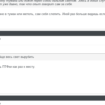
ену тумана или дождя перед собой дальним светом. Здесь в обоих слу
 уже давно, так что опыт говорит сам за себя.
о в туман или метель, сам себя слепить. Иной раз больше видишь есл
9
бще весь свет вырубить
ь ПТФки как раз к месту.
9