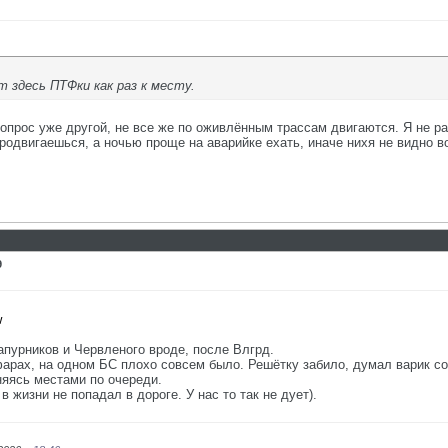
т здесь ПТФки как раз к месту.
вопрос уже другой, не все же по оживлённым трассам двигаются. Я не р
одвигаешься, а ночью проще на аварийке ехать, иначе нихя не видно 
9
w
апурников и Червленого вроде, после Влгрд.
арах, на одном БС плохо совсем было. Решётку забило, думал варик со
яясь местами по очереди.
в жизни не попадал в дороге. У нас то так не дует).