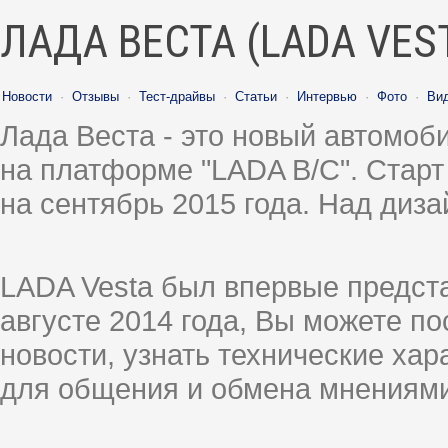
ЛАДА ВЕСТА (LADA VES
Новости
·
Отзывы
·
Тест-драйвы
·
Статьи
·
Интервью
·
Фото
·
Ви
Лада Веста - это новый автомо
на платформе "LADA B/C". Старт
на сентябрь 2015 года. Над диз
LADA Vesta был впервые предст
августе 2014 года, Вы можете п
новости, узнать технические ха
для общения и обмена мнениями