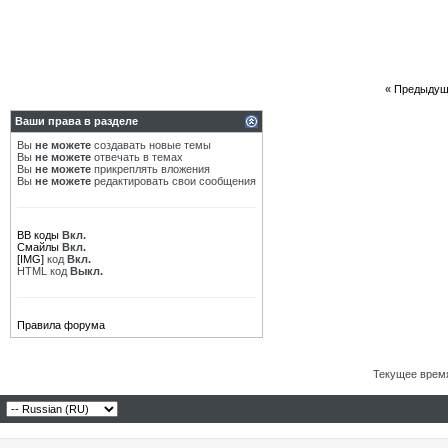
«
Предыдущ
Ваши права в разделе
Вы
не можете
создавать новые темы
Вы
не можете
отвечать в темах
Вы
не можете
прикреплять вложения
Вы
не можете
редактировать свои сообщения
BB коды
Вкл.
Смайлы
Вкл.
[IMG]
код
Вкл.
HTML код
Выкл.
Правила форума
Текущее врем