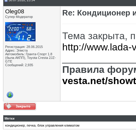
30.07.2018, 23:54
Oleg08
Re: Кондиционер и
Супер Модератор
Тема закрыта, 
http://www.lada
Регистрация: 28.06.2015
Адрес: Элиста
Автомобиль: Гранта-Спорт 1.8
_____________
(была АКПП), Toyota Cresta 2JZ-
GTE
Сообщений: 2,935
Правила фору
vesta.net/show
Метки
кондиционер
,
печка
,
блок управления климатом