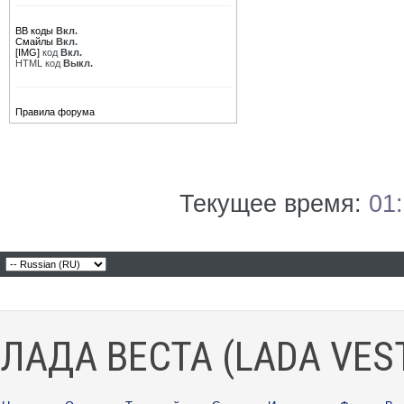
BB коды
Вкл.
Смайлы
Вкл.
[IMG]
код
Вкл.
HTML код
Выкл.
Правила форума
Текущее время:
01
ЛАДА ВЕСТА (LADA VES