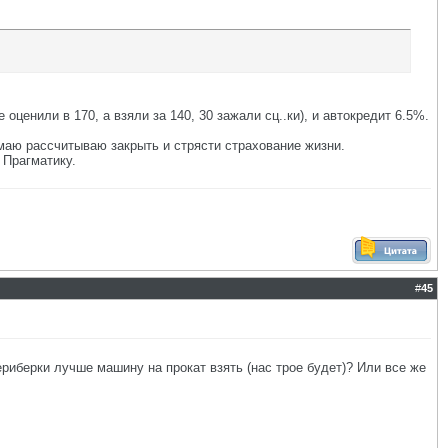
 оценили в 170, а взяли за 140, 30 зажали сц..ки), и автокредит 6.5%.
к маю рассчитываю закрыть и стрясти страхование жизни.
 Прагматику.
#
45
риберки лучше машину на прокат взять (нас трое будет)? Или все же