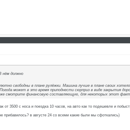
В нём должно
лютно свободны в плане рулёжки. Машина лучше в плане своих хоте
Погода может в это время приподнести сюрприз в виде закрытия доро
к же смотрите финансовую составляющую, для некоторых этот факто
к от 3500 с носа и поездка 10 часов, на авто как то подешевле и побыст
е прибавилось? в августе 24 со всеми какие были мы сфоткались)