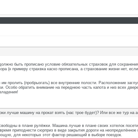
должно быть прописано условие обязательных страховок для сохранения 
ра (к примеру страхвка каско прописана, а страхование жизни нет, есл
 им пролить (пробрызгать) все внутренние полости. Расположение заглу
. Особо обратить внимание на переднюю часть капота и низ всех дверей
владения!
ки лучше машину на прокат взять (нас трое будет)? Или все же тур на а
свободны в плане рулёжки. Машина лучше в плане своих хотелок посети
время приподнести сюрприз в виде закрытия дороги на неопределённое
ющую, для некоторых этот фактор решающий в выборе поездок.