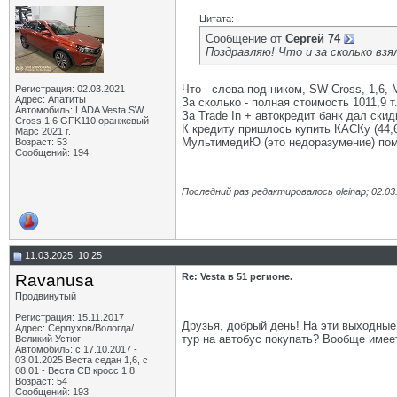
Цитата:
Сообщение от
Сергей 74
Поздравляю! Что и за сколько взя
Что - слева под ником, SW Cross, 1,6
Регистрация: 02.03.2021
Адрес: Апатиты
За сколько - полная стоимость 1011,9 т.
Автомобиль: LADA Vesta SW
За Trade In + автокредит банк дал ски
Cross 1,6 GFK110 оранжевый
К кредиту пришлось купить КАСКу (44,6
Марс 2021 г.
МультимедиЮ (это недоразумение) поме
Возраст: 53
Сообщений: 194
Последний раз редактировалось oleinap; 02.03
11.03.2025, 10:25
Ravanusa
Re: Vesta в 51 регионе.
Продвинутый
Регистрация: 15.11.2017
Друзья, добрый день! На эти выходные
Адрес: Серпухов/Вологда/
тур на автобус покупать? Вообще имее
Великий Устюг
Автомобиль: с 17.10.2017 -
03.01.2025 Веста седан 1,6, с
08.01 - Веста СВ кросс 1,8
Возраст: 54
Сообщений: 193