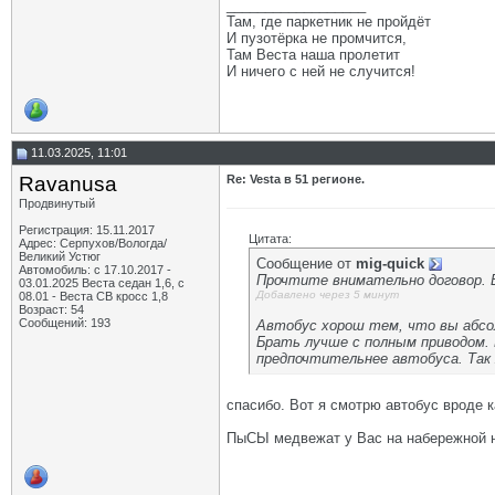
__________________
Там, где паркетник не пройдёт
И пузотёрка не промчится,
Там Веста наша пролетит
И ничего с ней не случится!
11.03.2025, 11:01
Ravanusa
Re: Vesta в 51 регионе.
Продвинутый
Регистрация: 15.11.2017
Цитата:
Адрес: Серпухов/Вологда/
Великий Устюг
Сообщение от
mig-quick
Автомобиль: с 17.10.2017 -
Прочтите внимательно договор. 
03.01.2025 Веста седан 1,6, с
Добавлено через 5 минут
08.01 - Веста СВ кросс 1,8
Возраст: 54
Сообщений: 193
Автобус хорош тем, что вы абсо
Брать лучше с полным приводом. 
предпочтительнее автобуса. Та
спасибо. Вот я смотрю автобус вроде ка
ПыСЫ медвежат у Вас на набережной н