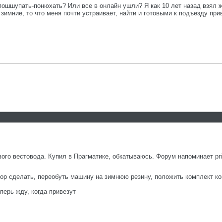
пошшупать-понюхать? Или все в онлайн ушли? Я как 10 лет назад взял ж
 зимние, то что меня почти устраивает, найти и готовыми к подъезду при
го вестовода. Купил в Прагматике, обкатываюсь. Форум напоминает pri
кор сделать, переобуть машину на зимнюю резину, положить комплект ко
перь жду, когда привезут