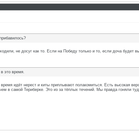
 прибавилось?
 ходили, не досуг как то. Если на Победу только и то, если доча будет в
 в это время.
то время идёт нерест и киты приплывают полакомиться. Есть высокая вер
чем в самой Териберке. Это из за тёплых течений. Мы правда гоняли ту