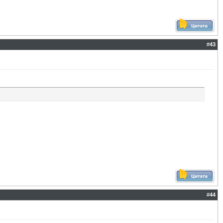
#
43
#
44