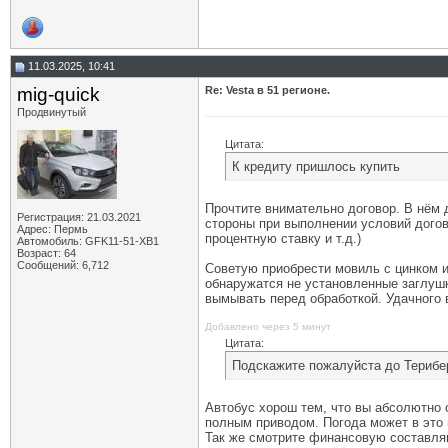
11.03.2025, 10:41
mig-quick
Re: Vesta в 51 регионе.
Продвинутый
Цитата:
К кредиту пришлось купить
Прочтите внимательно договор. В нём 
Регистрация: 21.03.2021
стороны при выполнении условий догово
Адрес: Пермь
процентную ставку и т.д.)
Автомобиль: GFK11-51-ХВ1
Возраст: 64
Сообщений: 6,712
Советую приобрести мовиль с цинком и
обнаружатся не установленные заглушки
вымывать перед обработкой. Удачного 
Добавлено через 5 минут
Цитата:
Подскажите пожалуйста до Терибер
Автобус хорош тем, что вы абсолютно 
полным приводом. Погода может в это 
Так же смотрите финансовую составля