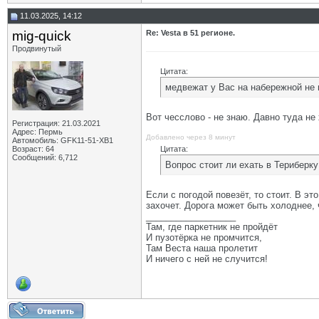
11.03.2025, 14:12
mig-quick
Re: Vesta в 51 регионе.
Продвинутый
Цитата:
медвежат у Вас на набережной не
Вот чесслово - не знаю. Давно туда не
Регистрация: 21.03.2021
Адрес: Пермь
Добавлено через 8 минут
Автомобиль: GFK11-51-ХВ1
Возраст: 64
Цитата:
Сообщений: 6,712
Вопрос стоит ли ехать в Териберку
Если с погодой повезёт, то стоит. В э
захочет. Дорога может быть холоднее, 
__________________
Там, где паркетник не пройдёт
И пузотёрка не промчится,
Там Веста наша пролетит
И ничего с ней не случится!