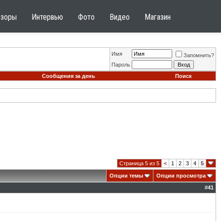
бзоры
Интервью
Фото
Видео
Магазин
Имя
Запомнить?
Пароль
Сообщения за день
Поиск
Страница 5 из 5
<
1
2
3
4
5
Опции темы
Опции просмотра
#
41