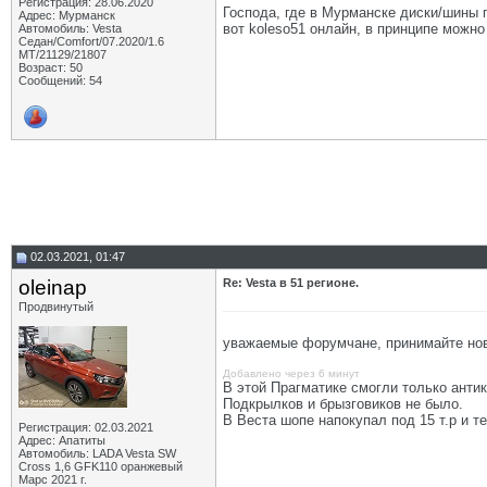
Регистрация: 28.06.2020
Господа, где в Мурманске диски/шины 
Адрес: Мурманск
вот koleso51 онлайн, в принципе можно
Автомобиль: Vesta
Седан/Comfort/07.2020/1.6
МТ/21129/21807
Возраст: 50
Сообщений: 54
02.03.2021, 01:47
oleinap
Re: Vesta в 51 регионе.
Продвинутый
уважаемые форумчане, принимайте ново
Добавлено через 6 минут
В этой Прагматике смогли только анти
Подкрылков и брызговиков не было.
В Веста шопе напокупал под 15 т.р и те
Регистрация: 02.03.2021
Адрес: Апатиты
Автомобиль: LADA Vesta SW
Cross 1,6 GFK110 оранжевый
Марс 2021 г.