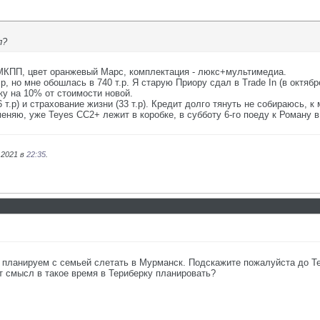
л?
, МКПП, цвет оранжевый Марс, комплектация - люкс+мультимедиа.
р, но мне обошлась в 740 т.р. Я старую Приору сдал в Trade In (в октябре
дку на 10% от стоимости новой.
 т.р) и страхование жизни (33 т.р). Кредит долго тянуть не собираюсь, 
няю, уже Teyes СС2+ лежит в коробке, в субботу 6-го поеду к Роману в
.2021 в
22:35
.
 планируем с семьей слетать в Мурманск. Подскажите пожалуйста до Те
т смысл в такое время в Териберку планировать?