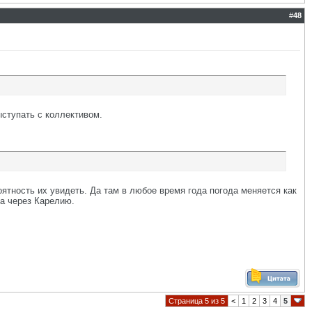
#
48
ыступать с коллективом.
оятность их увидеть. Да там в любое время года погода меняется как
да через Карелию.
Страница 5 из 5
<
1
2
3
4
5