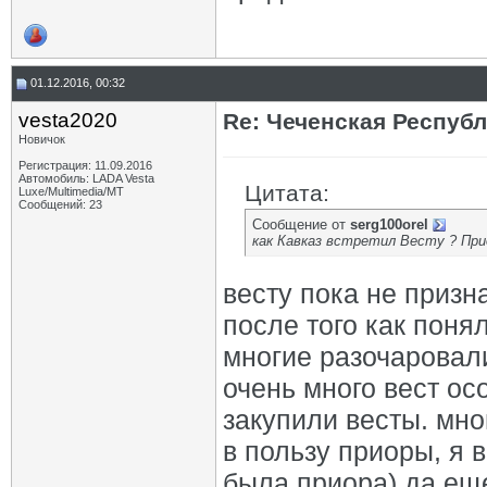
01.12.2016, 00:32
vesta2020
Re: Чеченская Респуб
Новичок
Регистрация: 11.09.2016
Автомобиль: LADA Vesta
Цитата:
Luxe/Multimedia/MT
Сообщений: 23
Сообщение от
serg100orel
как Кавказ встретил Весту ? При
весту пока не призна
после того как поня
многие разочаровали
очень много вест ос
закупили весты. мн
в пользу приоры, я в
была приора) да ещ