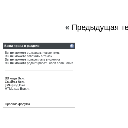
«
Предыдущая т
Ваши права в разделе
Вы
не можете
создавать новые темы
Вы
не можете
отвечать в темах
Вы
не можете
прикреплять вложения
Вы
не можете
редактировать свои сообщения
BB коды
Вкл.
Смайлы
Вкл.
[IMG]
код
Вкл.
HTML код
Выкл.
Правила форума